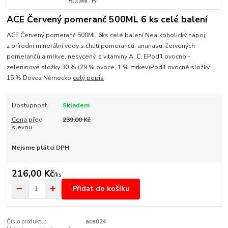
ACE Červený pomeranč 500ML 6 ks celé balení
ACE Červený pomeranč 500ML 6ks celé balení Nealkoholický nápoj
z přírodní minerální vody s chutí pomerančů, ananasu, červených
pomerančů a mrkve, nesycený, s vitaminy A, C, EPodíl ovocno -
zeleninové složky 30 % (29 % ovoce, 1 % mrkev)Podíl ovocné složky
15 % Dovoz Německo
celý popis
Dostupnost
Skladem
Cena před
239,00 Kč
slevou
Nejsme plátci DPH
216,00 Kč
/
ks
Přidat do košíku
Číslo produktu:
ace024