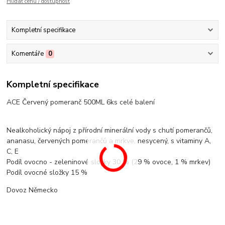
Hlídat cenu / dostupnost
Kompletní specifikace
Komentáře
0
Kompletní specifikace
ACE Červený pomeranč 500ML 6ks celé balení
Nealkoholický nápoj z přírodní minerální vody s chutí pomerančů,
ananasu, červených pomerančů a mrkve, nesycený, s vitaminy A,
C, E
Podíl ovocno - zeleninové složky 30 % (29 % ovoce, 1 % mrkev)
Podíl ovocné složky 15 %
Dovoz Německo