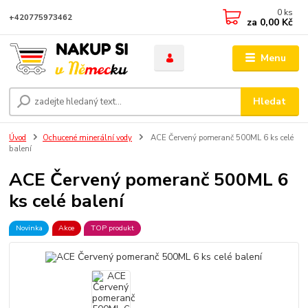
0
ks
+420775973462
za
0,00 Kč
Menu
Hledat
Úvod
Ochucené minerální vody
ACE Červený pomeranč 500ML 6 ks celé
balení
ACE Červený pomeranč 500ML 6
ks celé balení
Novinka
Akce
TOP produkt