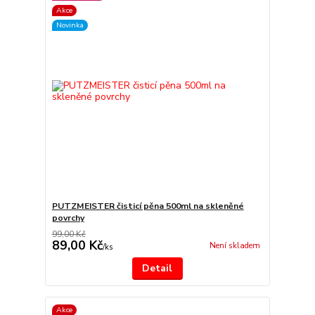
Akce
Novinka
PUTZMEISTER čisticí pěna 500ml na skleněné
povrchy
99,00 Kč
89,00 Kč
Není skladem
/
ks
Detail
Akce