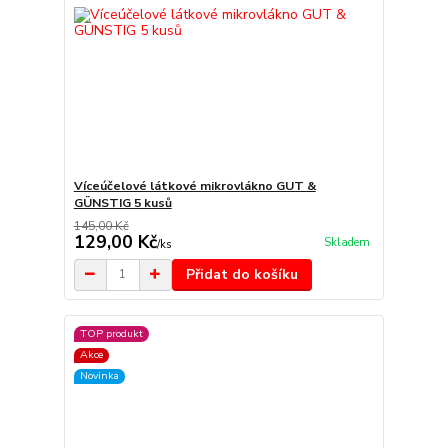
Víceúčelové látkové mikrovlákno GUT &
GÜNSTIG 5 kusů
145,00 Kč
129,00 Kč
Skladem
/
ks
Přidat do košíku
TOP produkt
Akce
Novinka