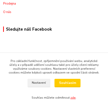
Prodejna
O nás
Sledujte náš Facebook
Kontakt
Pro základní funkčnost, zpříjemnění používání webu, analytické
účely a v případě udělení souhlasu také pro účely cílení reklamy
+420775973462
využíváme soubory cookies. Nastavení vlastních preferencí
cookies můžete kdykoli upravit odkazem ve spodní části stránek.
nakupznemecka@email.cz
Souhlasím
Nastavení
Souhlas můžete odmítnout
zde
.
© Copyright 2019 Nakupsivnemecku.eu