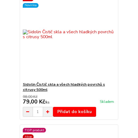
Novinka
Sidolin Čistič skla a všech hladkých povrchů s
citrusy 500ml
98,00 Kč
79,00 Kč
Skladem
/
ks
Přidat do košíku
TOP produkt
Akce