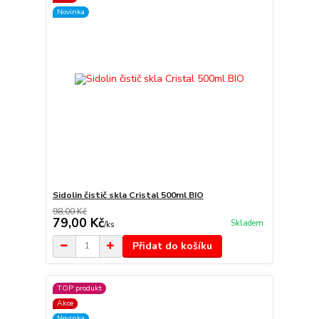
Novinka
Sidolin čistič skla Cristal 500ml BIO
98,00 Kč
79,00 Kč
Skladem
/
ks
Přidat do košíku
TOP produkt
Akce
Novinka