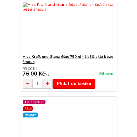
Viss Kraft und Glanz Glas 750ml - čistič skla beze
šmouh
99,00 Kč
76,00 Kč
Skladem
/
ks
Přidat do košíku
TOP produkt
Akce
Novinka