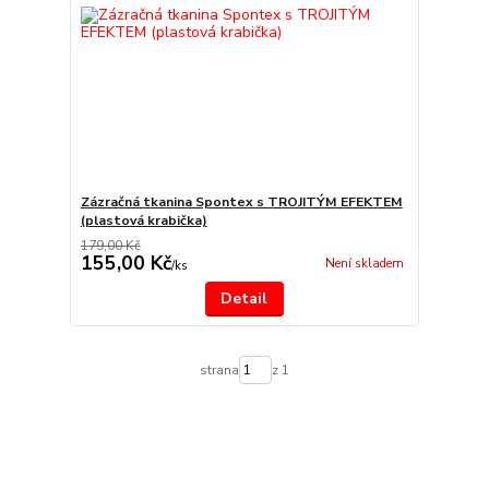
Zázračná tkanina Spontex s TROJITÝM EFEKTEM
(plastová krabička)
179,00 Kč
155,00 Kč
Není skladem
/
ks
Detail
strana
z 1