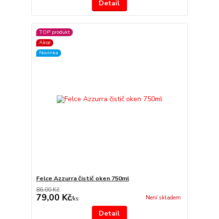
Detail
TOP produkt
Akce
Novinka
Felce Azzurra čistič oken 750ml
86,00 Kč
79,00 Kč
Není skladem
/
ks
Detail