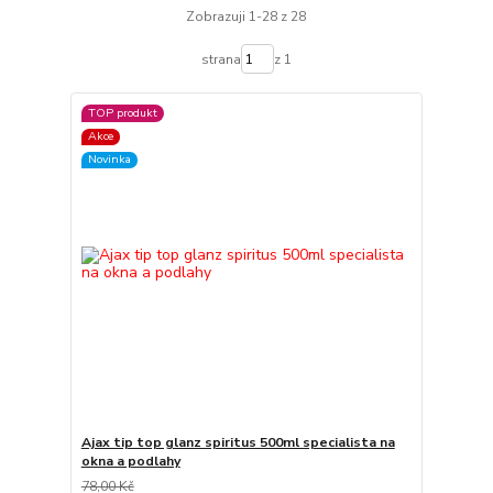
Zobrazuji 1-28 z 28
strana
z 1
TOP produkt
Akce
Novinka
Ajax tip top glanz spiritus 500ml specialista na
okna a podlahy
78,00 Kč