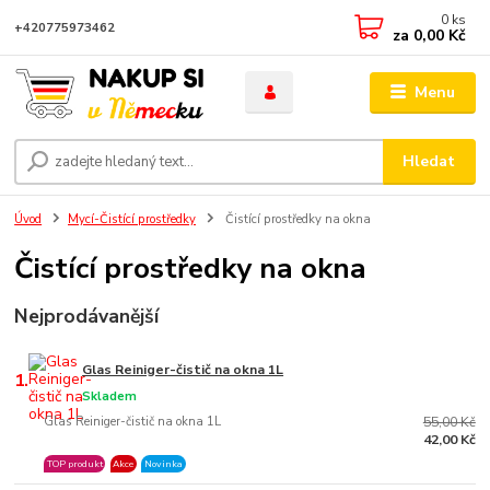
0
ks
+420775973462
za
0,00 Kč
Menu
Hledat
Úvod
Mycí-Čistící prostředky
Čistící prostředky na okna
Čistící prostředky na okna
Nejprodávanější
Glas Reiniger-čistič na okna 1L
1.
Skladem
Glas Reiniger-čistič na okna 1L
55,00 Kč
42,00 Kč
TOP produkt
Akce
Novinka