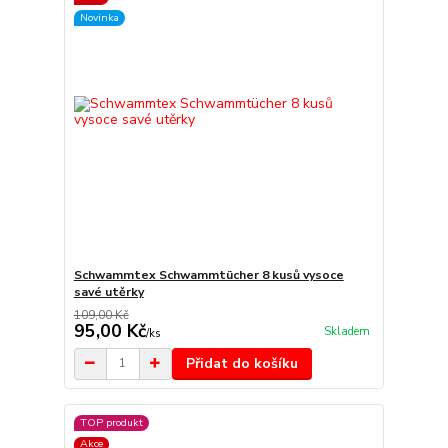
Novinka
Schwammtex Schwammtücher 8 kusů vysoce
savé utěrky
109,00 Kč
95,00 Kč
Skladem
/
ks
Přidat do košíku
TOP produkt
Akce