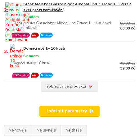
Glanz Meister Glasreiniger Alkohol und Zitrone 1L - čistič
2.
skel proti zamlžování
Skladem
Glanz Meister Glasreiniger Alkohol und Zitrone 1L - čistič skel
89,00 Kč
proti zamlžování
66,00 Kč
TOP produkt
Akce
Novinka
Domácí utěrky 10 kusů
3.
Skladem
Domácí utěrky 10 kusů
49,00 Kč
39,00 Kč
TOP produkt
Akce
Novinka
zobrazit více produktů
Upřesnit parametry
Nejnovější
Nejlevnější
Nejdražší