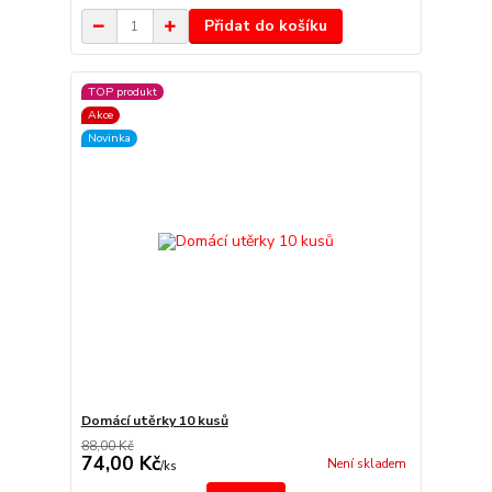
Přidat do košíku
TOP produkt
Akce
Novinka
Domácí utěrky 10 kusů
88,00 Kč
74,00 Kč
Není skladem
/
ks