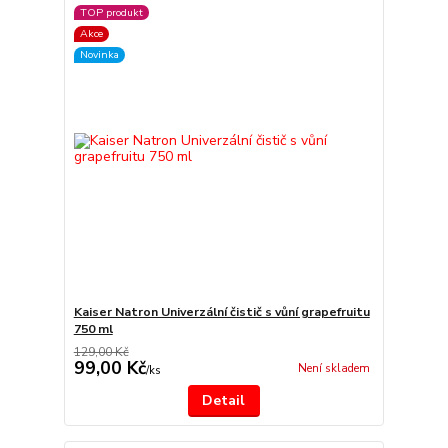
TOP produkt
Akce
Novinka
Kaiser Natron Univerzální čistič s vůní grapefruitu
750 ml
129,00 Kč
99,00 Kč
Není skladem
/
ks
Detail