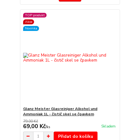
TOP produkt
Akce
Novinka
Glanz Meister Glasreiniger Alkohol und
Ammoniak 1L - čistič skel se čpavkem
79,00 Kč
69,00 Kč
Skladem
/
ks
Přidat do košíku