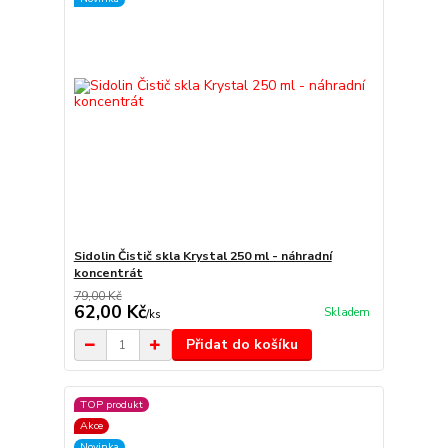
Sidolin Čistič skla Krystal 250 ml - náhradní
koncentrát
79,00 Kč
62,00 Kč
Skladem
/
ks
Přidat do košíku
TOP produkt
Akce
Novinka