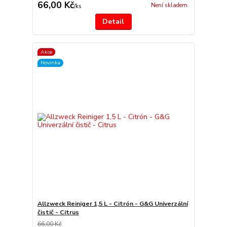
66,00 Kč
Není skladem
/
ks
Detail
Akce
Novinka
Allzweck Reiniger 1,5 L - Citrón - G&G Univerzální
čistič - Citrus
66,00 Kč