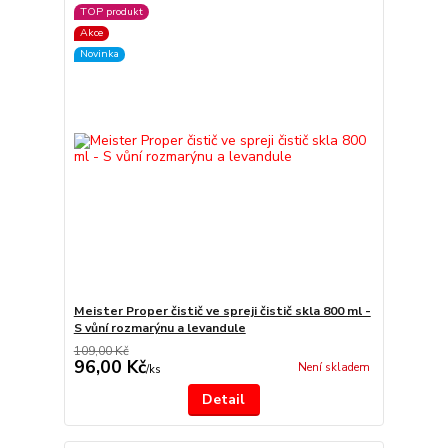
TOP produkt
Akce
Novinka
Meister Proper čistič ve spreji čistič skla 800 ml -
S vůní rozmarýnu a levandule
109,00 Kč
96,00 Kč
Není skladem
/
ks
Detail