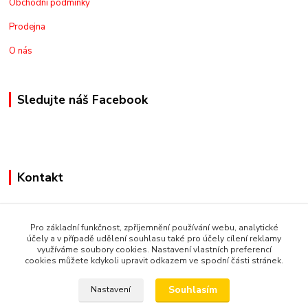
Obchodní podmínky
Prodejna
O nás
Sledujte náš Facebook
Kontakt
+420775973462
Pro základní funkčnost, zpříjemnění používání webu, analytické
nakupznemecka@email.cz
účely a v případě udělení souhlasu také pro účely cílení reklamy
využíváme soubory cookies. Nastavení vlastních preferencí
cookies můžete kdykoli upravit odkazem ve spodní části stránek.
Souhlasím
Nastavení