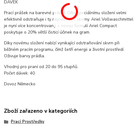
DÁVEK
Prací prášek na barevné prádlo. Díky speciálnímu složení velmi
efektivně odstraňuje i ty nejodolnější skvrny. Ariel Vollwaschmittel
je nyní více koncentrovaný, s novou formulí Ariel Compact
poskytuje o 20% větší čisticí účinek na gram.
Díky novému složení nabízí vynikající odstraňování skvrn při
běžném pracím programu, čímž šetří energii a životní prostředí.
Oživuje barvy prádla.
Vhodný pro praní od 20 do 95 stupňů.
Počet dávek: 40
Dovoz Německo
Zboží zařazeno v kategoriích
Prací Prostředky