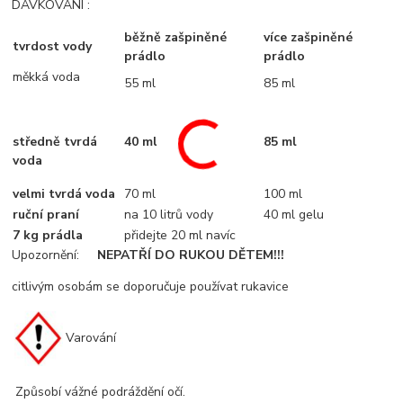
DÁVKOVÁNÍ :
běžně zašpiněné
více zašpiněné
tvrdost vody
prádlo
prádlo
měkká voda
55 ml
85 ml
středně tvrdá
40 ml
85 ml
voda
velmi tvrdá voda
70 ml
100 ml
ruční praní
na 10 litrů vody
40 ml gelu
7 kg prádla
přidejte 20 ml navíc
Upozornění:
NEPATŘÍ DO RUKOU DĚTEM!!!
citlivým osobám se doporučuje používat rukavice
Varování
Způsobí vážné podráždění očí.