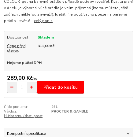
COLOUR gel na barevné prádlo v případě potřeby i vyvářet. Kvalita praní
v Arielu je výborná, vůně prádla je velmi příjemná (kterou můžete ještě
zdůraznit některou z aviváží). Idelální je používat ho pouze na barevné
prádlo - světlé...
celý popis
Dostupnost
Skladem
Cena před
311,00 Kč
slevou
Nejsme plátci DPH
289,00 Kč
/
ks
Přidat do košíku
Číslo produktu:
261
Výrobce:
PROCTER & GAMBLE
Hlídat cenu / dostupnost
Kompletní specifikace