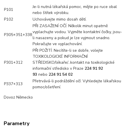
Je-li nutná lékařská pomoc, mějte po ruce obal
P101
nebo štítek výrobku.
P102
Uchovávejte mimo dosah dětí.
PŘI ZASAŽENÍ OČÍ: Několik minut opatrně
vyplachujte vodou. Vyjměte kontaktní čočky, jsou-
P305+351+338
li nasazeny a pokud je lze vyjmout snadno.
Pokračujte ve vyplachování.
PŘI POŽITÍ: Necítíte-li se dobře, volejte
TOXIKOLOGICKÉ INFORMAČNÍ
P301+312
STŘEDISKO/lékaře/…kontakt na toxikologické
informační středisko v Praze
224 91 92
93
nebo
224 91 54 02
Přetrvává-li podráždění očí: Vyhledejte lékařskou
P337+313
pomoc/ošetření.
Dovoz Německo
Parametry