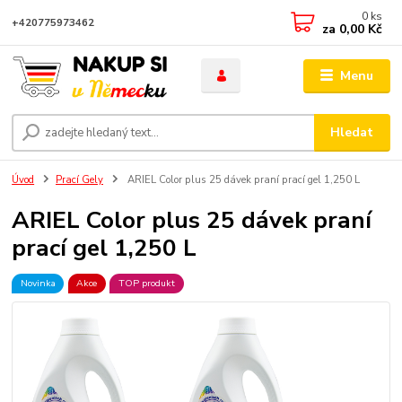
0
ks
+420775973462
za
0,00 Kč
Menu
Hledat
Úvod
Prací Gely
ARIEL Color plus 25 dávek praní prací gel 1,250 L
ARIEL Color plus 25 dávek praní
prací gel 1,250 L
Novinka
Akce
TOP produkt