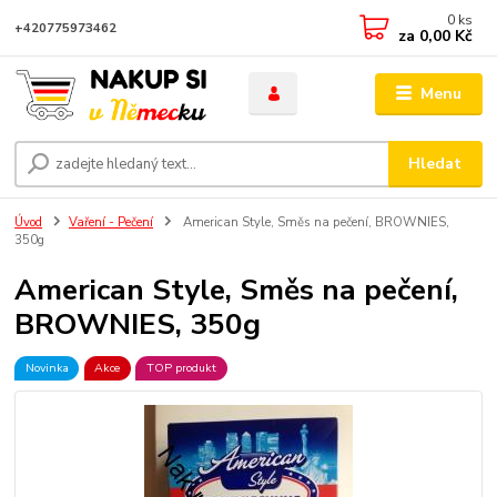
0
ks
+420775973462
za
0,00 Kč
Menu
Hledat
Úvod
Vaření - Pečení
American Style, Směs na pečení, BROWNIES,
350g
American Style, Směs na pečení,
BROWNIES, 350g
Novinka
Akce
TOP produkt