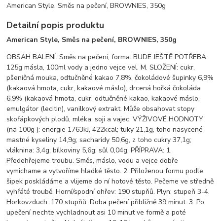
American Style, Směs na pečení, BROWNIES, 350g
Detailní popis produktu
American Style, Směs na pečení, BROWNIES, 350g
OBSAH BALENÍ: Směs na pečení, forma. BUDE JEŠTĚ POTŘEBA:
125g másla, 100ml vody a jedno vejce vel. M. SLOŽENÍ: cukr,
pšeničná mouka, odtučněné kakao 7,8%, čokoládové šupinky 6,9%
(kakaová hmota, cukr, kakaové máslo), drcená hořká čokoláda
6,9% (kakaová hmota, cukr, odtučněné kakao, kakaové máslo,
emulgátor (lecitin), vanilkový extrakt. Může obsahovat stopy
skořápkových plodů, mléka, soji a vajec. VÝŽIVOVÉ HODNOTY
(na 100g ): energie 1763kJ, 422kcal; tuky 21,1g, toho nasycené
mastné kyseliny 14,9g; sacharidy 50,6g, z toho cukry 37,1g;
vláknina: 3,4g; bílkoviny 5,6g; sůl 0,04g. PŘÍPRAVA: 1.
Předehřejeme troubu. Směs, máslo, vodu a vejce dobře
vymichame a vytvoříme hladké těsto. 2. Přiloženou formu podle
šipek poskládáme a vlijeme do ní hotové těsto. Pečeme ve středně
vyhřáté troubě. Horní/spodní ohřev: 190 stupňů. Plyn: stupeň 3-4.
Horkovzduch: 170 stupňů. Doba pečení přibližně 39 minut. 3. Po
upečení nechte vychladnout asi 10 minut ve formě a poté