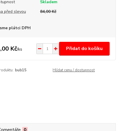
tupnost
Skladem
a před slevou
84,00 Kč
sme plátci DPH
,00 Kč
Přidat do košíku
/
ks
roduktu:
bub15
Hlídat cenu / dostupnost
Komentáře
0