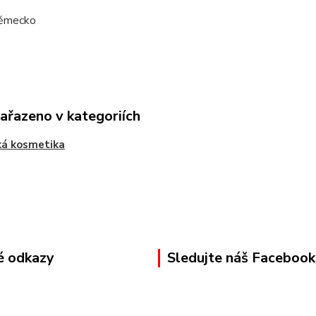
ěmecko
zařazeno v kategoriích
ká kosmetika
é odkazy
Sledujte náš Facebook