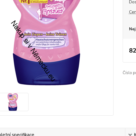
Dos
Cen
Nej
82
Číslo p
etní specifikace