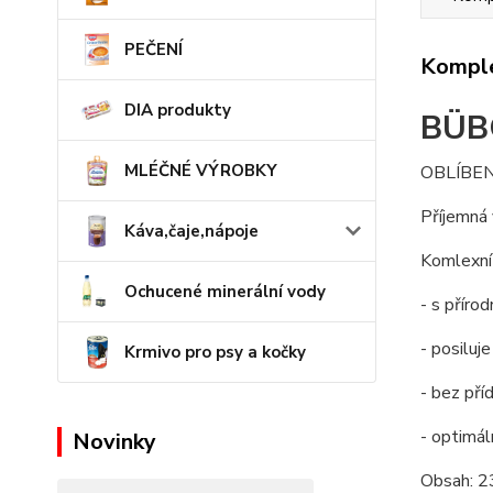
PEČENÍ
Komple
DIA produkty
BÜBC
MLÉČNÉ VÝROBKY
OBLÍBEN
Příjemná 
Káva,čaje,nápoje
Komlexní 
Ochucené minerální vody
- s příro
- posiluj
Krmivo pro psy a kočky
- bez pří
- optimá
Novinky
Obsah: 