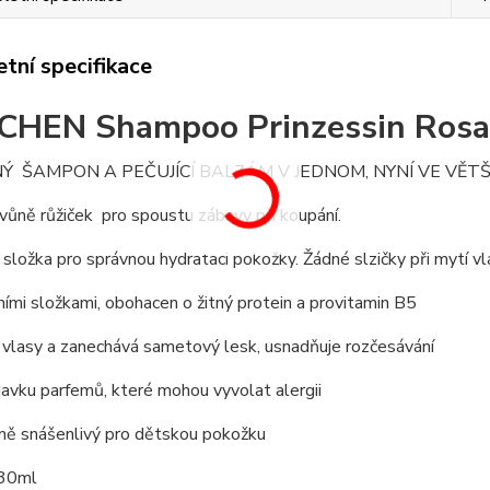
tní specifikace
HEN Shampoo Prinzessin Rosa
Ý ŠAMPON A PEČUJÍCÍ BALZÁM V JEDNOM, NYNÍ VE VĚTŠ
vůně růžiček pro spoustu zábavy při koupání.
složka pro správnou hydrataci pokožky. Žádné slzičky při mytí vl
dními složkami, obohacen o žitný protein a provitamin B5
e vlasy a zanechává sametový lesk, usnadňuje rozčesávání
davku parfemů, které mohou vyvolat alergii
lně snášenlivý pro dětskou pokožku
230ml