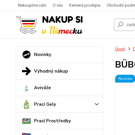
Nakoupíme vám
O nás
Kamená prodejna
Obchodní podm
Úvod
D
Novinky
BÜBC
Výhodný nákup
Novinka
Aviváže
Prací Gely
Prací Prostředky