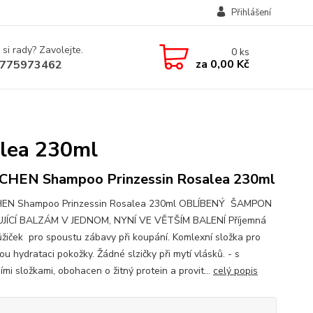
Přihlášení
 si rady? Zavolejte.
0
ks
za
0,00 Kč
775973462
lea 230ml
HEN Shampoo Prinzessin Rosalea 230ml
EN Shampoo Prinzessin Rosalea 230ml OBLÍBENÝ ŠAMPON
JÍCÍ BALZÁM V JEDNOM, NYNÍ VE VĚTŠÍM BALENÍ Příjemná
ůžiček pro spoustu zábavy při koupání. Komlexní složka pro
u hydrataci pokožky. Žádné slzičky při mytí vlásků. - s
ími složkami, obohacen o žitný protein a provit...
celý popis