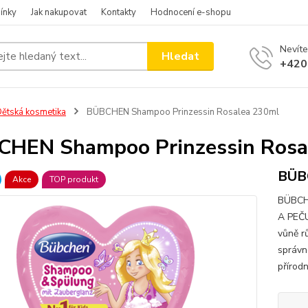
ínky
Jak nakupovat
Kontakty
Hodnocení e-shopu
Nevíte
Hledat
+420
ětská kosmetika
BÜBCHEN Shampoo Prinzessin Rosalea 230ml
HEN Shampoo Prinzessin Rosa
BÜBC
Akce
TOP produkt
BÜBCH
A PEČU
vůně r
správno
přírodn