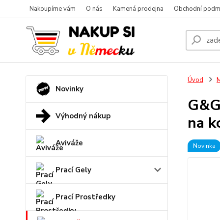
Nakoupíme vám
O nás
Kamená prodejna
Obchodní podm
Úvod
M
Novinky
G&G 
Výhodný nákup
na k
Aviváže
Novinka
Prací Gely
Prací Prostředky