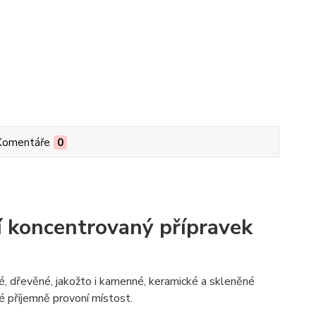
Komentáře
0
cí koncentrovaný přípravek
é, dřevěné, jakožto i kamenné, keramické a skleněné
ké příjemně provoní místost.