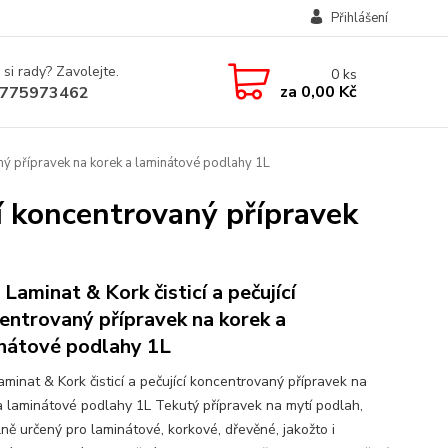
Přihlášení
 si rady? Zavolejte.
0
ks
za
0,00 Kč
775973462
aný přípravek na korek a laminátové podlahy 1L
cí koncentrovaný přípravek
Laminat & Kork čisticí a pečující
entrovaný přípravek na korek a
nátové podlahy 1L
minat & Kork čisticí a pečující koncentrovaný přípravek na
a laminátové podlahy 1L Tekutý přípravek na mytí podlah,
lně určený pro laminátové, korkové, dřevěné, jakožto i