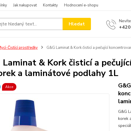
ínky
Jak nakupovat
Kontakty
Hodnocení e-shopu
Nevíte
Hledat
+420
ycí-Čistící prostředky
G&G Laminat & Kork čisticí a pečující koncentrov
Laminat & Kork čisticí a pečují
orek a laminátové podlahy 1L
G&G 
Akce
konc
lami
G&G La
korek 
speciá