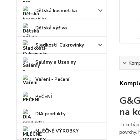
Dětská kosmetika
Dětská výživa
Sladkosti-Cukrovinky
Salámy a Uzeniny
Kompl
Vaření - Pečení
Komple
PEČENÍ
G&G 
na k
DIA produkty
Tekutý př
MLÉČNÉ VÝROBKY
povrchy. 