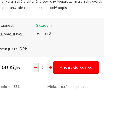
é, keramické a skleněné povrchy. Nejen, že hygienicky vyčistí
 podlahu, ale dodá i lesk a ...
celý popis
tupnost
Skladem
a před slevou
79,00 Kč
sme plátci DPH
,00 Kč
Přidat do košíku
/
ks
roduktu:
656
Hlídat cenu / dostupnost