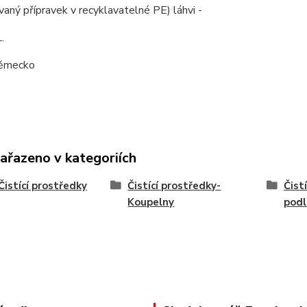
aný přípravek v recyklavatelné PE) láhvi -
L.
ěmecko
zařazeno v kategoriích
Čistící prostředky
Čistící prostředky-
Čist
Koupelny
podl