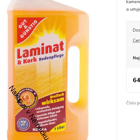
kamenn
a umyje
Dos
Cen
Nej
64
Číslo p