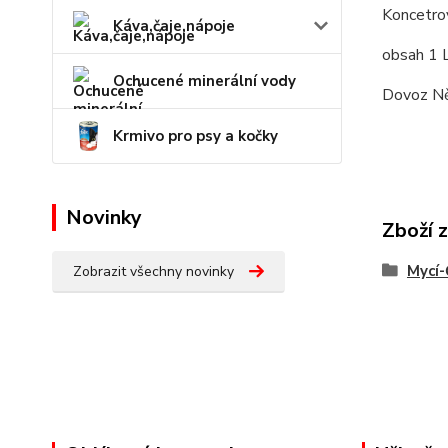
Koncetrov
Káva,čaje,nápoje
obsah 1 
Ochucené minerální vody
Dovoz N
Krmivo pro psy a kočky
Novinky
Zboží 
Mycí-
Zobrazit všechny novinky