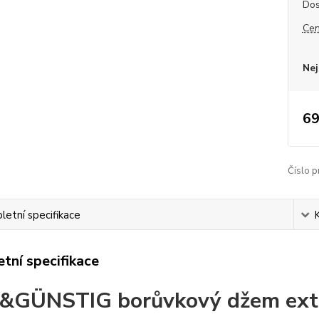
Dos
Cen
Nej
69
Číslo p
etní specifikace
tní specifikace
&GÜNSTIG borůvkový džem extr