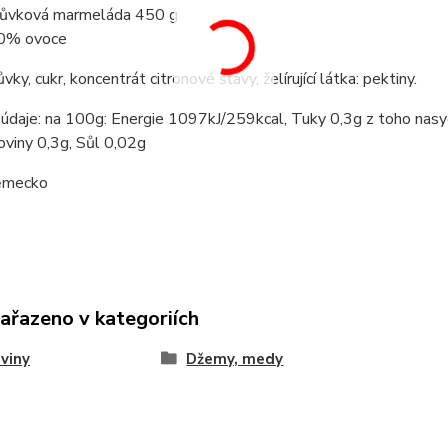
ůvková marmeláda 450 g
0% ovoce
ky, cukr, koncentrát citronové šťávy, želírující látka: pektiny.
údaje: na 100g: Energie 1097kJ/259kcal, Tuky 0,3g z toho nasy
oviny 0,3g, Sůl 0,02g
ěmecko
zařazeno v kategoriích
viny
Džemy, medy