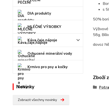
PEČENÍ
Bor
s 5
DIA produkty
50% borův
MLÉČNÉ VÝROBKY
Výživové 
58g, Bílk
Káva,čaje,nápoje
dovoz N
Ochucené minerální vody
Krmivo pro psy a kočky
Zboží 
Novinky
Potra
Zobrazit všechny novinky