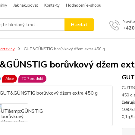
ínky
Jak nakupovat
Kontakty
Hodnocení e-shopu
Nevíte
Hledat
+420
otraviny
GUT&GÜNSTIG borůvkový džem extra 450 g
&GÜNSTIG borůvkový džem extr
GUT
Akce
TOP produkt
GUT&G
450 g 
želíruj
1097kJ
0,1g,Sa