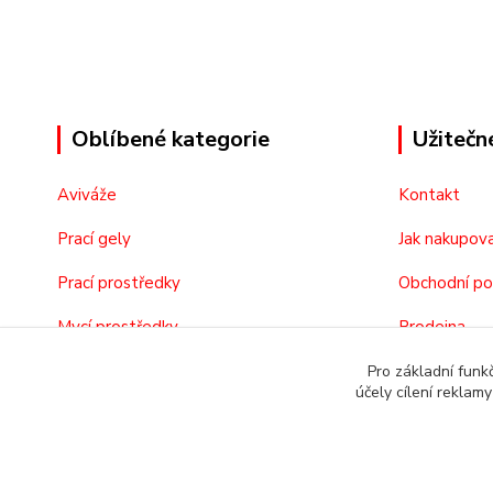
Oblíbené kategorie
Užitečn
Aviváže
Kontakt
Prací gely
Jak nakupov
Prací prostředky
Obchodní p
Mycí prostředky
Prodejna
Kosmetika
O nás
Pro základní funk
účely cílení reklam