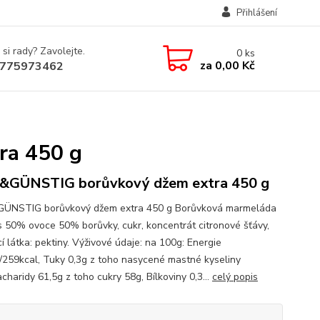
Přihlášení
 si rady? Zavolejte.
0
ks
za
0,00 Kč
775973462
a 450 g
&GÜNSTIG borůvkový džem extra 450 g
ÜNSTIG borůvkový džem extra 450 g Borůvková marmeláda
s 50% ovoce 50% borůvky, cukr, koncentrát citronové šťávy,
ící látka: pektiny. Výživové údaje: na 100g: Energie
/259kcal, Tuky 0,3g z toho nasycené mastné kyseliny
charidy 61,5g z toho cukry 58g, Bílkoviny 0,3...
celý popis