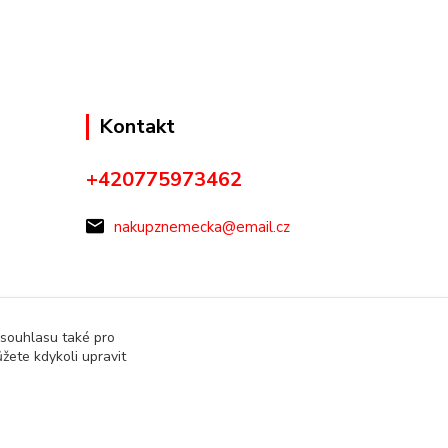
Kontakt
+420775973462
nakupznemecka@email.cz
 souhlasu také pro
žete kdykoli upravit