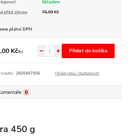
tupnost
Skladem
a před slevou
76,00 Kč
sme plátci DPH
,00 Kč
Přidat do košíku
/
ks
roduktu:
2830407006
Hlídat cenu / dostupnost
Komentáře
0
a 450 g