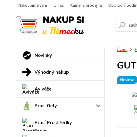
Nakoupíme vám
O nás
Kamená prodejna
Obchodní podm
Úvod
P
Novinky
GUT
Výhodný nákup
Novinka
Aviváže
Prací Gely
Prací Prostředky