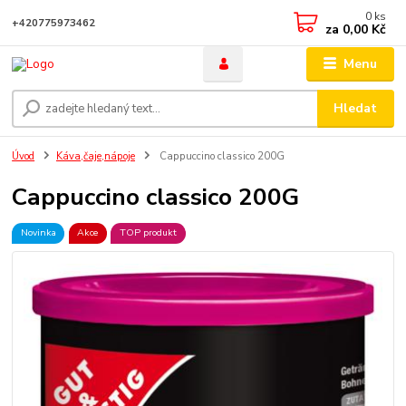
0
ks
+420775973462
za
0,00 Kč
Menu
Hledat
Úvod
Káva,čaje,nápoje
Cappuccino classico 200G
Cappuccino classico 200G
Novinka
Akce
TOP produkt