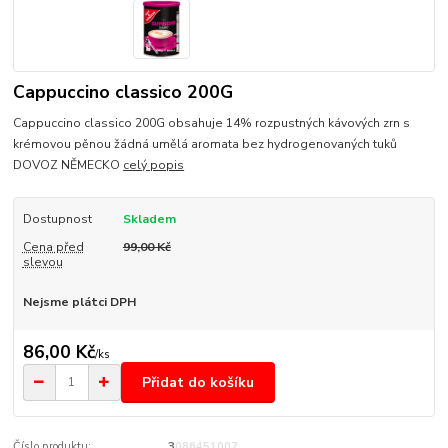
Cappuccino classico 200G
Cappuccino classico 200G obsahuje 14% rozpustných kávových zrn s
krémovou pěnou žádná umělá aromata bez hydrogenovaných tuků
DOVOZ NĚMECKO
celý popis
Dostupnost
Skladem
Cena před
99,00 Kč
slevou
Nejsme plátci DPH
86,00 Kč
/
ks
Přidat do košíku
Číslo produktu:
3086451007