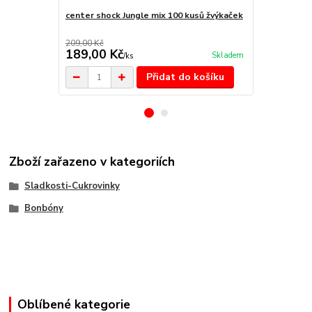
center shock Jungle mix 100 kusů žvýkaček
center shoc
žvýkček
209,00 Kč
209,00 Kč
189,00 Kč
198,00 K
Skladem
/
ks
Přidat do košíku
Zboží zařazeno v kategoriích
Sladkosti-Cukrovinky
Bonbóny
Oblíbené kategorie