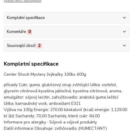
Hlídat cenu / dostupnost
Kompletní specifikace
Komentáře
0
Související zboží
2
Kompletní specifikace
Center Shock Mystery žvýkačky 100ks 400g
přísady Cukr, guma, glukózový sirup zvlhčující látka: sorbitol,
glycerin citrónová kyselina jablečná, kyselina citrónová, aroma,
emulgátor: sójový lecitin, zahušťovadlo: arabská guma lešticí
látka: karnaubský vosk, antioxidant E321
Výživa na 100g Energie: 270.00 kilokalorií (kcal) energie: 1,129.00
kJ (kJ) Sacharidy: 70,00 Sacharidy, které cukr: 64,00
Informace pro alergiky : Sójové a sójové produkty
Další informace Obsahuje: zvlhčovadlo (HUMECTANT)