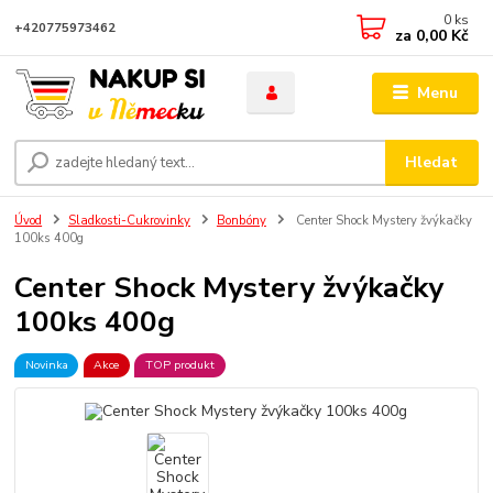
0
ks
+420775973462
za
0,00 Kč
Menu
Hledat
Úvod
Sladkosti-Cukrovinky
Bonbóny
Center Shock Mystery žvýkačky
100ks 400g
Center Shock Mystery žvýkačky
100ks 400g
Novinka
Akce
TOP produkt