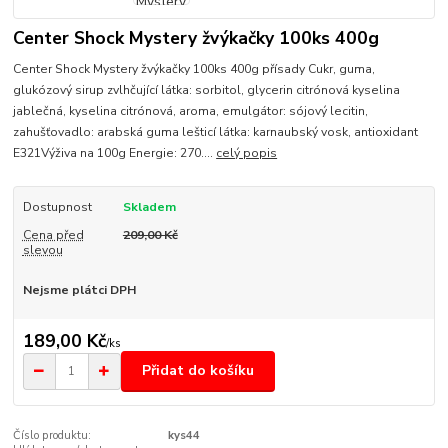
Center Shock Mystery žvýkačky 100ks 400g
Center Shock Mystery žvýkačky 100ks 400g přísady Cukr, guma,
glukózový sirup zvlhčující látka: sorbitol, glycerin citrónová kyselina
jablečná, kyselina citrónová, aroma, emulgátor: sójový lecitin,
zahušťovadlo: arabská guma lešticí látka: karnaubský vosk, antioxidant
E321Výživa na 100g Energie: 270....
celý popis
Dostupnost
Skladem
Cena před
209,00 Kč
slevou
Nejsme plátci DPH
189,00 Kč
/
ks
Přidat do košíku
Číslo produktu:
kys44