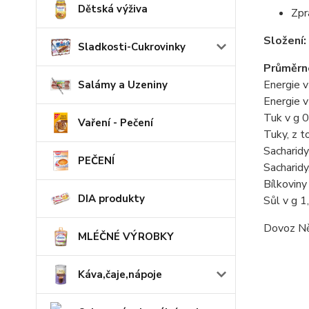
Dětská výživa
Zpr
Složení:
Sladkosti-Cukrovinky
Průměrné
Energie v
Salámy a Uzeniny
Energie v
Tuk v g 0
Vaření - Pečení
Tuky, z t
Sacharidy
PEČENÍ
Sacharidy
Bílkoviny
DIA produkty
Sůl v g 1
Dovoz N
MLÉČNÉ VÝROBKY
Káva,čaje,nápoje