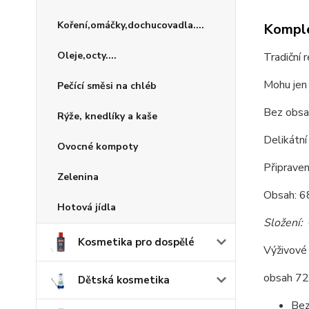
Koření,omáčky,dochucovadla....
Komple
Oleje,octy....
Tradiční r
Mohu jen 
Pečící směsi na chléb
Bez obsa
Rýže, knedlíky a kaše
Delikátní 
Ovocné kompoty
Připraven
Zelenina
Obsah: 
Hotová jídla
Složení:
č
Kosmetika pro dospělé
Výživové
obsah 7
Dětská kosmetika
Bez