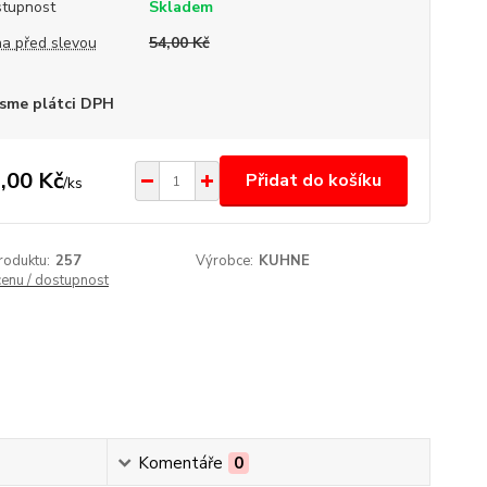
tupnost
Skladem
a před slevou
54,00 Kč
sme plátci DPH
,00 Kč
Přidat do košíku
/
ks
roduktu:
257
Výrobce:
KUHNE
cenu / dostupnost
Komentáře
0