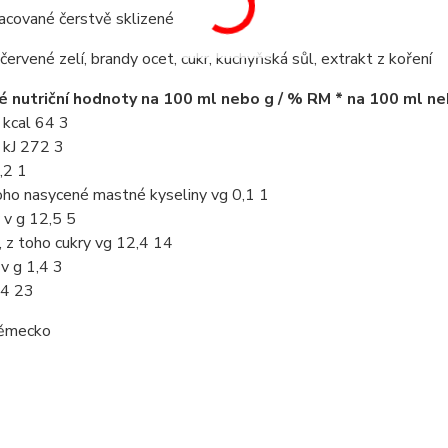
acované čerstvě sklizené
červené zelí, brandy ocet, cukr, kuchyňská sůl, extrakt z koření
 nutriční hodnoty na 100 ml nebo g / % RM * na 100 ml ne
 kcal 64 3
 kJ 272 3
,2 1
oho nasycené mastné kyseliny vg 0,1 1
 v g 12,5 5
, z toho cukry vg 12,4 14
 v g 1,4 3
,4 23
ěmecko