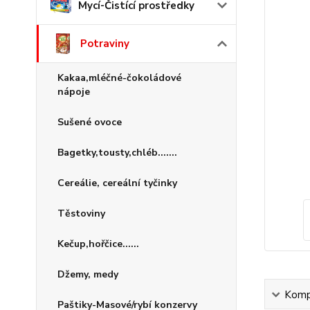
Mycí-Čistící prostředky
Potraviny
Kakaa,mléčné-čokoládové
nápoje
Sušené ovoce
Bagetky,tousty,chléb.......
Cereálie, cereální tyčinky
Těstoviny
Kečup,hořčice......
Džemy, medy
Kompl
Paštiky-Masové/rybí konzervy