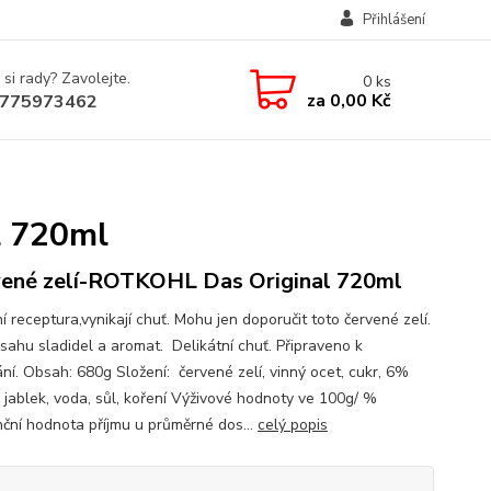
Přihlášení
 si rady? Zavolejte.
0
ks
za
0,00 Kč
775973462
l 720ml
ené zelí-ROTKOHL Das Original 720ml
í receptura,vynikají chuť. Mohu jen doporučit toto červené zelí.
sahu sladidel a aromat. Delikátní chuť. Připraveno k
ní. Obsah: 680g Složení: červené zelí, vinný ocet, cukr, 6%
 jablek, voda, sůl, koření Výživové hodnoty ve 100g/ %
nční hodnota příjmu u průměrné dos...
celý popis