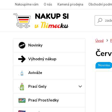
Nakoupíme vám
O nás
Kamená prodejna
Obchodní podm
Úvod
P
Novinky
Červ
Výhodný nákup
Novinka
Aviváže
Prací Gely
Prací Prostředky