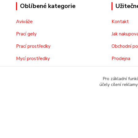
Oblíbené kategorie
Užitečn
Aviváže
Kontakt
Prací gely
Jak nakupov
Prací prostředky
Obchodní p
Mycí prostředky
Prodejna
Kosmetika
O nás
Pro základní funk
účely cílení reklam
© Copyright 2019 Nakupsivnemecku.eu
#QR_CODE#