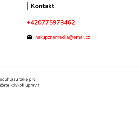
Kontakt
+420775973462
nakupznemecka@email.cz
 souhlasu také pro
žete kdykoli upravit
Vytvořeno na
Eshop-rychle.cz