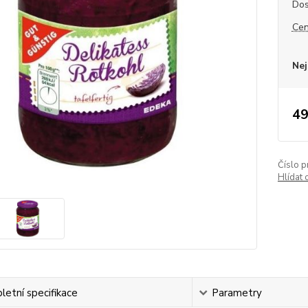
Dos
Cen
Nej
49
Číslo p
Hlídat 
etní specifikace
Parametry