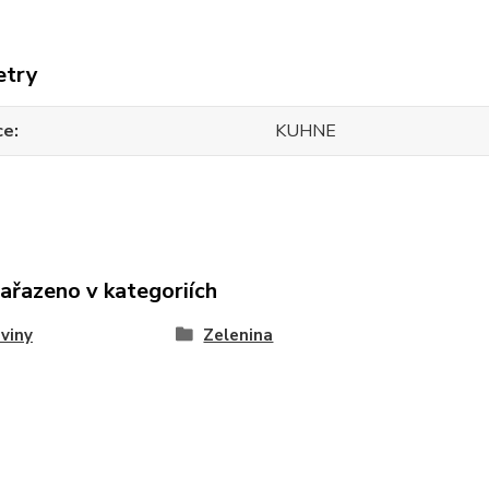
etry
ce
KUHNE
zařazeno v kategoriích
viny
Zelenina