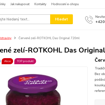
ínky
Jak nakupovat
Kontakty
Hodnocení e-shopu
Nevíte
Hledat
+420
otraviny
Červené zelí-ROTKOHL Das Original 720ml
ené zelí-ROTKOHL Das Origina
Červ
Akce
TOP produkt
Tradičn
Bez ob
podává
kousky
refere