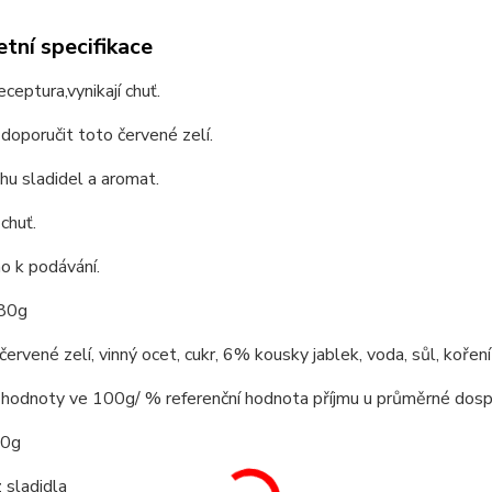
tní specifikace
eceptura,vynikají chuť.
doporučit toto červené zelí.
hu sladidel a aromat.
chuť.
o k podávání.
680g
ervené zelí, vinný ocet, cukr, 6% kousky jablek, voda, sůl, koření
 hodnoty ve 100g/ % referenční hodnota příjmu u průměrné dos
20g
 sladidla