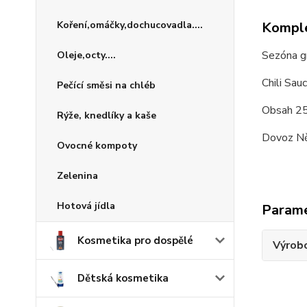
Komple
Koření,omáčky,dochucovadla....
Sezóna gr
Oleje,octy....
Chili Sau
Pečící směsi na chléb
Obsah 2
Rýže, knedlíky a kaše
Dovoz N
Ovocné kompoty
Zelenina
Hotová jídla
Param
Kosmetika pro dospělé
Výrob
Dětská kosmetika