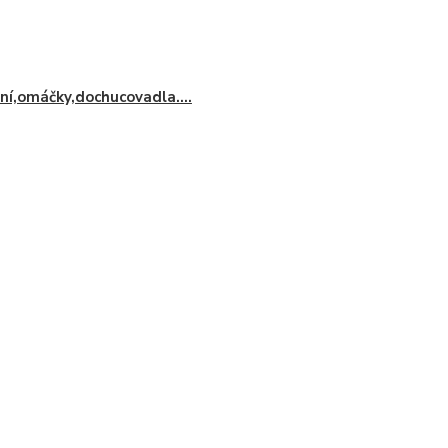
ní,omáčky,dochucovadla....