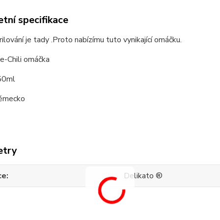
tní specifikace
ilování je tady .Proto nabízímu tuto vynikající omáčku.
ce-Chili omáčka
50ml
ěmecko
etry
ce
Delikato ®