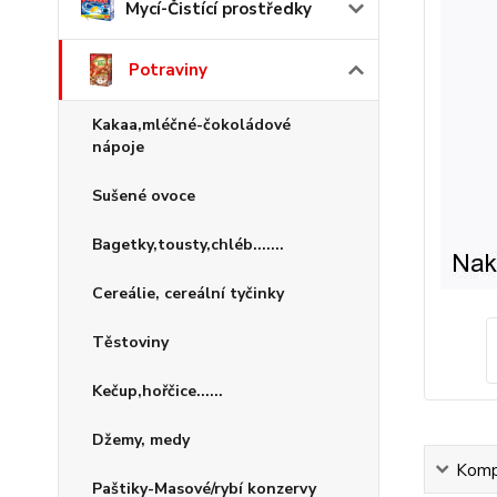
Mycí-Čistící prostředky
Potraviny
Kakaa,mléčné-čokoládové
nápoje
Sušené ovoce
Bagetky,tousty,chléb.......
Cereálie, cereální tyčinky
Těstoviny
Kečup,hořčice......
Džemy, medy
Kompl
Paštiky-Masové/rybí konzervy