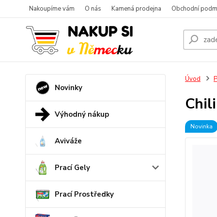
Nakoupíme vám
O nás
Kamená prodejna
Obchodní podm
Úvod
P
Novinky
Chil
Výhodný nákup
Novinka
Aviváže
Prací Gely
Prací Prostředky