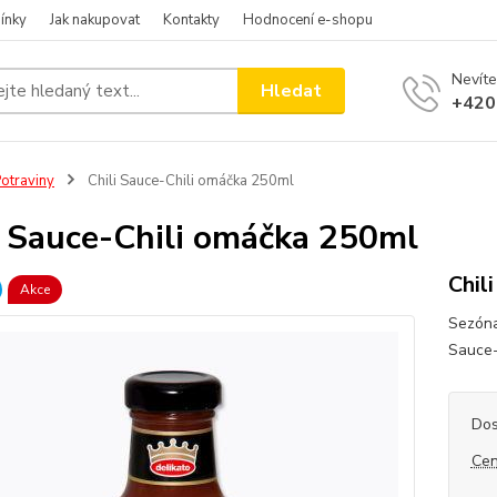
ínky
Jak nakupovat
Kontakty
Hodnocení e-shopu
Nevíte
Hledat
+420
otraviny
Chili Sauce-Chili omáčka 250ml
i Sauce-Chili omáčka 250ml
Chil
Akce
Sezóna 
Sauce
Dos
Cen