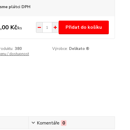
sme plátci DPH
,00 Kč
Přidat do košíku
/
ks
roduktu:
380
Výrobce:
Delikato ®
cenu / dostupnost
Komentáře
0