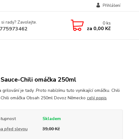
Přihlášení
 si rady? Zavolejte.
0
ks
za
0,00 Kč
775973462
i Sauce-Chili omáčka 250ml
grilování je tady .Proto nabízímu tuto vynikající omáčku. Chili
-Chili omáčka Obsah 250ml Dovoz Německo
celý popis
tupnost
Skladem
a před slevou
39,00 Kč