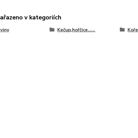
zařazeno v kategoriích
viny
Kečup,hořčice......
Koře