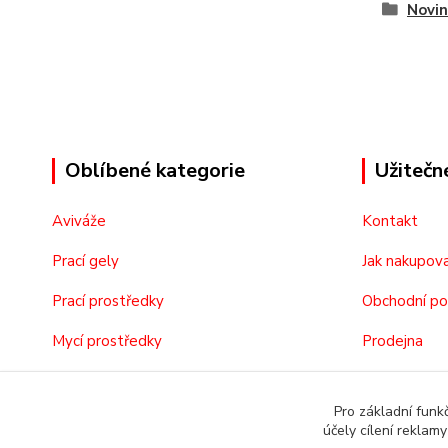
Novin
Oblíbené kategorie
Užitečn
Aviváže
Kontakt
Prací gely
Jak nakupov
Prací prostředky
Obchodní p
Mycí prostředky
Prodejna
Kosmetika
O nás
Pro základní funk
účely cílení reklam