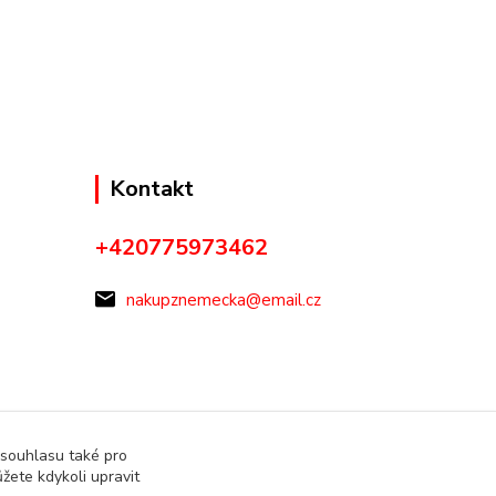
Kontakt
+420775973462
nakupznemecka@email.cz
 souhlasu také pro
žete kdykoli upravit