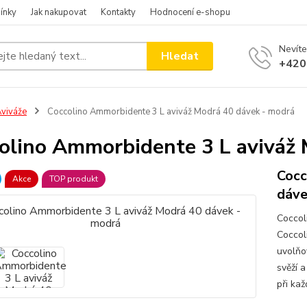
ínky
Jak nakupovat
Kontakty
Hodnocení e-shopu
Nevíte
Hledat
+420
viváže
Coccolino Ammorbidente 3 L aviváž Modrá 40 dávek - modrá
olino Ammorbidente 3 L aviváž 
Cocc
Akce
TOP produkt
dáve
Coccol
Coccol
uvolňo
svěží a
při ka