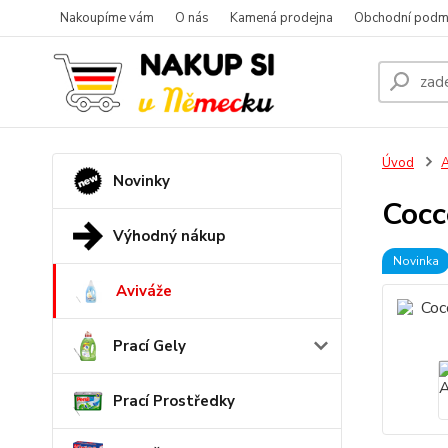
Nakoupíme vám
O nás
Kamená prodejna
Obchodní podm
Úvod
A
Novinky
Cocc
Výhodný nákup
Novinka
Aviváže
Prací Gely
Prací Prostředky