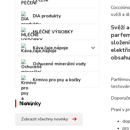
PEČENÍ
Coccolin
svěží a d
DIA produkty
Svěží 
MLÉČNÉ VÝROBKY
parfemo
složen
Káva,čaje,nápoje
elektři
obsahu
Ochucené minerální vody
Parfémova
Krmivo pro psy a kočky
testovány
Doporuče
Novinky
Praní v p
Zobrazit všechny novinky
do
pro