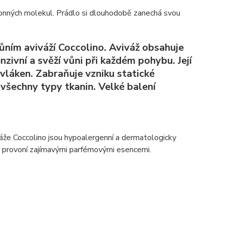
onných molekul. Prádlo si dlouhodobě zanechá svou
ůním aviváží Coccolino. Aviváž obsahuje
ivní a svěží vůni při každém pohybu. Její
vláken. Zabraňuje vzniku statické
 všechny typy tkanin. Velké balení
áže Coccolino jsou hypoalergenní a dermatologicky
e provoní zajímavými parfémovými esencemi.