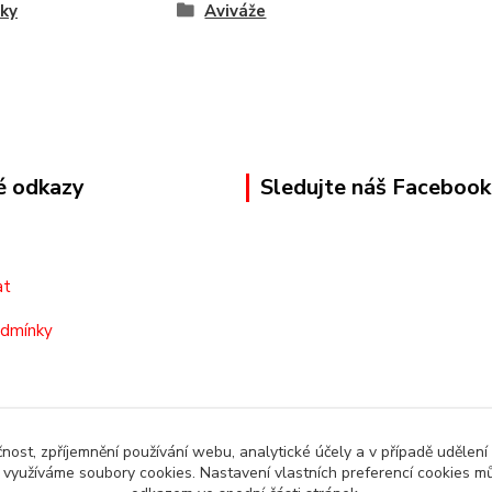
ky
Aviváže
é odkazy
Sledujte náš Facebook
at
odmínky
čnost, zpříjemnění používání webu, analytické účely a v případě udělení
y využíváme soubory cookies. Nastavení vlastních preferencí cookies mů