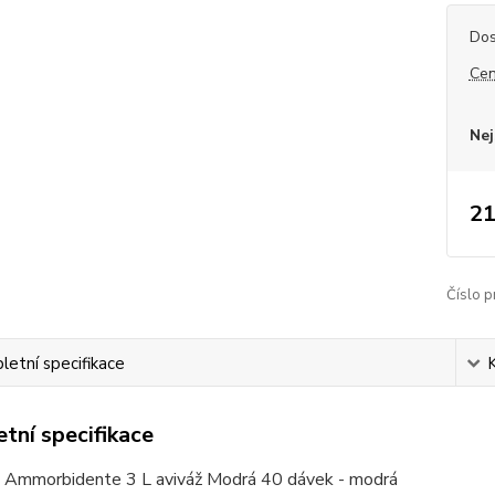
Dos
Cen
Nej
21
Číslo p
etní specifikace
tní specifikace
o Ammorbidente 3 L aviváž Modrá 40 dávek - modrá