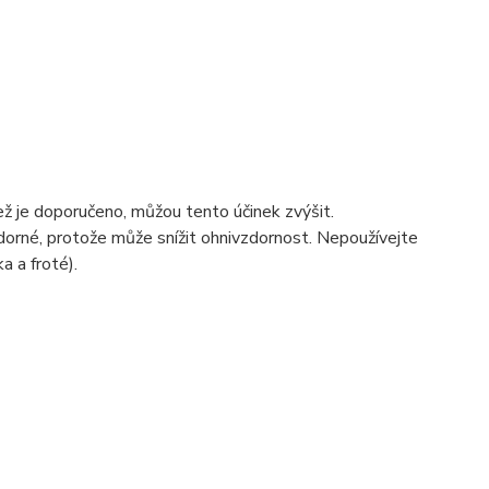
ež je doporučeno, můžou tento účinek zvýšit.
orné, protože může snížit ohnivzdornost. Nepoužívejte
a a froté).