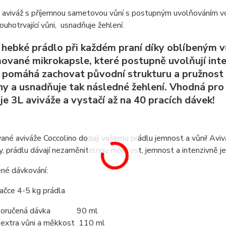
o aviváž s příjemnou sametovou vůní s postupným uvolňováním v
louhotrvající vůni, usnadňuje žehlení.
a hebké prádlo při každém praní díky oblíbeným v
vané mikrokapsle, které postupně uvolňují intenz
í pomáhá zachovat původní strukturu a pružnost 
ny a usnadňuje tak následné žehlení. Vhodná pro
je 3L aviváže a vystačí až na 40 pracích dávek!
né aviváže Coccolino dodají vašemu prádlu jemnost a vůni! Aviv
, prádlu dávají nezaměnitelnou měkkost, jemnost a intenzivně j
né dávkování:
račce 4-5 kg prádla
poručená dávka 90 ml
 extra vůni a měkkost 110 ml