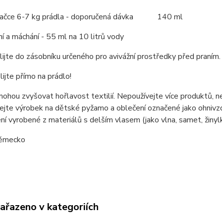
pračce 6-7 kg prádla - doporučená dávka 140 ml
ní a máchání - 55 ml na 10 litrů vody
lijte do zásobníku určeného pro avivážní prostředky před praním.
lijte přímo na prádlo!
ohou zvyšovat hořlavost textilií. Nepoužívejte více produktů, n
jte výrobek na dětské pyžamo a oblečení označené jako ohnivzd
ní vyrobené z materiálů s delším vlasem (jako vlna, samet, žinylk
ěmecko
zařazeno v kategoriích