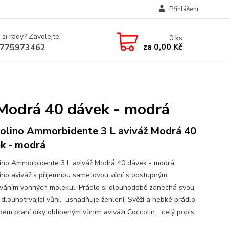
Přihlášení
 si rady? Zavolejte.
0
ks
za
0,00 Kč
775973462
Modrá 40 dávek - modrá
olino Ammorbidente 3 L aviváž Modrá 40
k - modrá
ino Ammorbidente 3 L aviváž Modrá 40 dávek - modrá
ino aviváž s příjemnou sametovou vůní s postupným
váním vonných molekul. Prádlo si dlouhodobě zanechá svou
 dlouhotrvající vůni, usnadňuje žehlení. Svěží a hebké prádlo
ždém praní díky oblíbeným vůním aviváží Coccolin...
celý popis