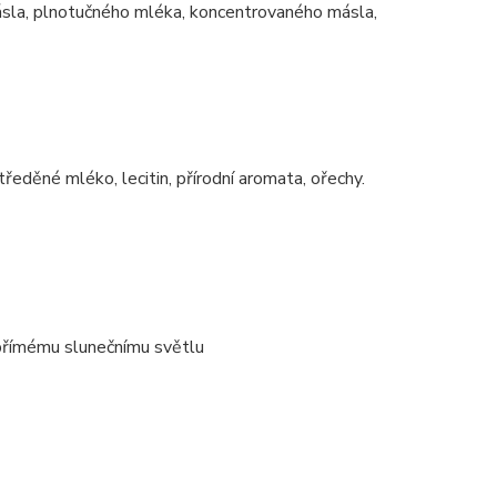
ásla, plnotučného mléka, koncentrovaného másla,
eděné mléko, lecitin, přírodní aromata, ořechy.
 přímému slunečnímu světlu