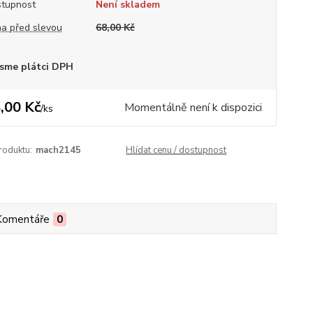
tupnost
Není skladem
a před slevou
68,00 Kč
sme plátci DPH
,00 Kč
Momentálně není k dispozici
/
ks
roduktu:
mach2145
Hlídat cenu / dostupnost
Komentáře
0