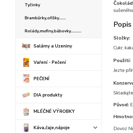
Čokolád
Tyčinky
sušeného 
Brambůrky,oříšky......
Popis
Rolády,mufiny,bábovky.........
Složky:
Salámy a Uzeniny
Cukr, kak
Použití:
Vaření - Pečení
Jezte pří
PEČENÍ
Konzerv
Skladujt
DIA produkty
Původ:
E
MLÉČNÉ VÝROBKY
Hmotnos
Káva,čaje,nápoje
Dovoz N