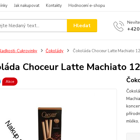
ínky
Jak nakupovat
Kontakty
Hodnocení e-shopu
Nevíte
Hledat
+420
ladkosti-Cukrovinky
Čokolády
Čokoláda Choceur Latte Machiato 1
láda Choceur Latte Machiato 1
Čoko
Akce
Čokolá
Machia
koncen
přírod
mléko,