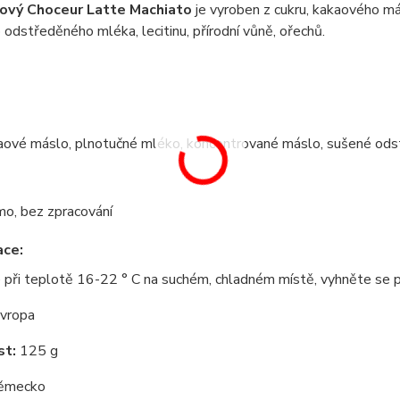
ový Choceur Latte Machiato
je vyroben z cukru, kakaového m
odstředěného mléka, lecitinu, přírodní vůně, ořechů.
aové máslo, plnotučné mléko, koncentrované máslo, sušené odstř
mo, bez zpracování
ace:
e při teplotě 16-22 ° C na suchém, chladném místě, vyhněte se
vropa
t:
125 g
ěmecko