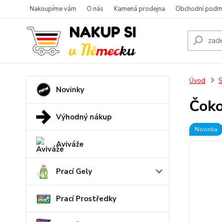
Nakoupíme vám
O nás
Kamená prodejna
Obchodní podm
Úvod
S
Novinky
Čoko
Výhodný nákup
Novinka
Aviváže
Prací Gely
Prací Prostředky