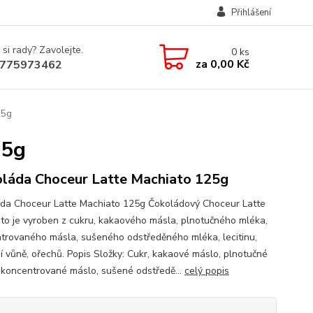
Přihlášení
 si rady? Zavolejte.
0
ks
za
0,00 Kč
775973462
25g
25g
láda Choceur Latte Machiato 125g
da Choceur Latte Machiato 125g Čokoládový Choceur Latte
to je vyroben z cukru, kakaového másla, plnotučného mléka,
trovaného másla, sušeného odstředěného mléka, lecitinu,
ní vůně, ořechů. Popis Složky: Cukr, kakaové máslo, plnotučné
 koncentrované máslo, sušené odstředě...
celý popis