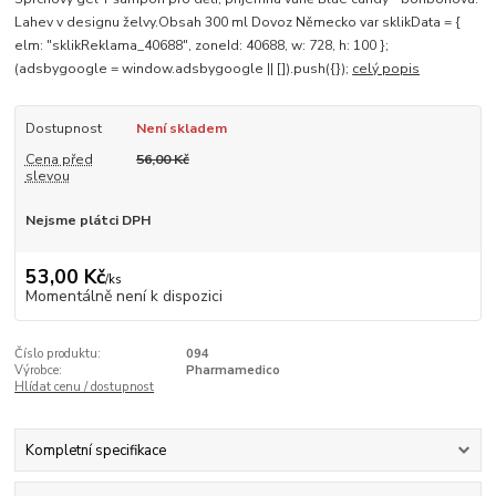
Lahev v designu želvy.Obsah 300 ml Dovoz Německo var sklikData = {
elm: "sklikReklama_40688", zoneId: 40688, w: 728, h: 100 };
(adsbygoogle = window.adsbygoogle || []).push({});
celý popis
Dostupnost
Není skladem
Cena před
56,00 Kč
slevou
Nejsme plátci DPH
53,00 Kč
/
ks
Momentálně není k dispozici
Číslo produktu:
094
Výrobce:
Pharmamedico
Hlídat cenu / dostupnost
Kompletní specifikace