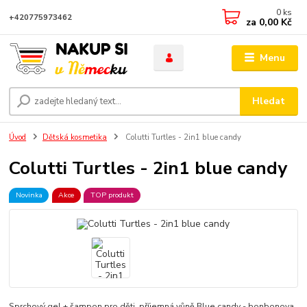
0
ks
+420775973462
za
0,00 Kč
Menu
Hledat
Úvod
Dětská kosmetika
Colutti Turtles - 2in1 blue candy
Colutti Turtles - 2in1 blue candy
Novinka
Akce
TOP produkt
Sprchový gel + šampon pro děti, příjemná vůně Blue candy - bonbonova.