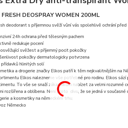
s Extra Dry anti-transpirant W
 FRESH DEOSPRAY WOMEN 200ML
sh deodorant s příjemnou svěží vůní vás spolehlivě ochrání pře
enzivní 24h ochrana před tělesným pachem
ktivně redukuje pocení
 osvěžující svěžest a příjemný pocit pokožky
šenlivost pokožky dermatologicky potvrzena
 přídavků hlinitých solí
metika a drogerie značky Elkos patří k těm nejkvalitnějším na N
ortimentu Elkos nalezneme vše potřebné pro rodinu. Elkos sází 
timentu. To vše se snaží zákazníkům nabízet za velmi rozumné c
mi rozšířena a oblíbena. Není proto divu, že se jedná v současné d
gerie a kosmetiky na německém trhu.
voz Německo