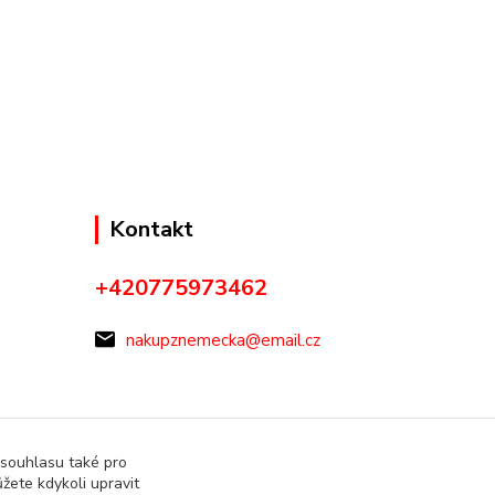
Kontakt
+420775973462
nakupznemecka@email.cz
 souhlasu také pro
žete kdykoli upravit