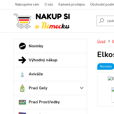
Nakoupíme vám
O nás
Kamená prodejna
Obchodní podm
Úvod
K
Novinky
Elko
Výhodný nákup
Novinka
Aviváže
Prací Gely
Prací Prostředky