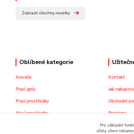
Zobrazit všechny novinky
Oblíbené kategorie
Užitečn
Aviváže
Kontakt
Prací gely
Jak nakupov
Prací prostředky
Obchodní p
Mycí prostředky
Prodejna
Kosmetika
O nás
Pro základní funk
účely cílení reklam