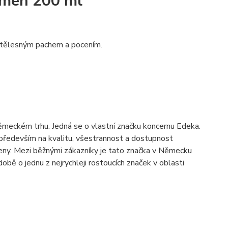
omen 200 ml
d tělesným pachem a pocením.
ěmeckém trhu. Jedná se o vlastní značku koncernu Edeka.
především na kvalitu, všestrannost a dostupnost
eny. Mezi běžnými zákazníky je tato značka v Německu
obě o jednu z nejrychleji rostoucích značek v oblasti