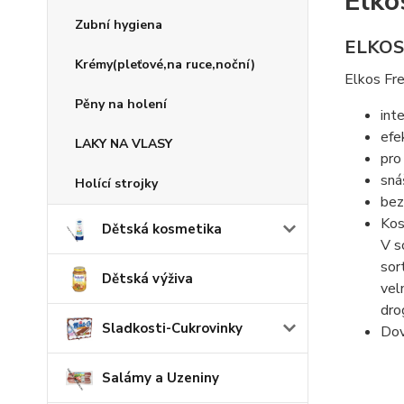
Elko
Zubní hygiena
ELKOS
Krémy(pleťové,na ruce,noční)
Elkos Fre
Pěny na holení
int
efe
LAKY NA VLASY
pro
sná
Holící strojky
bez
Kos
Dětská kosmetika
V s
sor
Dětská výživa
vel
dro
Sladkosti-Cukrovinky
Do
Salámy a Uzeniny