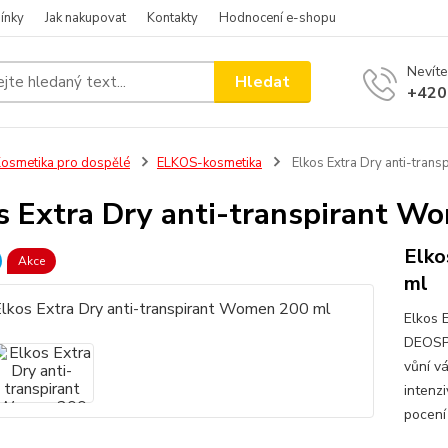
ínky
Jak nakupovat
Kontakty
Hodnocení e-shopu
Nevíte
Hledat
+420
osmetika pro dospělé
ELKOS-kosmetika
Elkos Extra Dry anti-tran
s Extra Dry anti-transpirant W
Elko
Akce
ml
Elkos 
DEOSPR
vůní v
intenz
pocení 