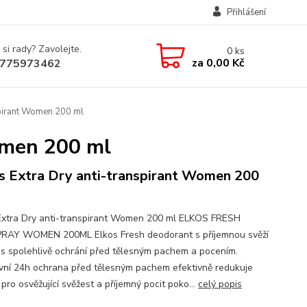
Přihlášení
 si rady? Zavolejte.
0
ks
za
0,00 Kč
775973462
spirant Women 200 ml
omen 200 ml
s Extra Dry anti-transpirant Women 200
Extra Dry anti-transpirant Women 200 ml ELKOS FRESH
AY WOMEN 200ML Elkos Fresh deodorant s příjemnou svěží
ás spolehlivě ochrání před tělesným pachem a pocením.
ivní 24h ochrana před tělesným pachem efektivně redukuje
pro osvěžující svěžest a příjemný pocit poko...
celý popis