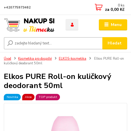
0
ks
+420775973462
za
0,00 Kč
Menu
Hledat
Úvod
Kosmetika pro dospělé
ELKOS-kosmetika
Elkos PURE Roll-on
kuličkový deodorant 50ml
Elkos PURE Roll-on kuličkový
deodorant 50ml
Novinka
Akce
TOP produkt