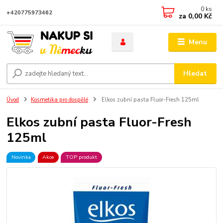
0
ks
+420775973462
za
0,00 Kč
Menu
Hledat
Úvod
Kosmetika pro dospělé
Elkos zubní pasta Fluor-Fresh 125ml
Elkos zubní pasta Fluor-Fresh
125ml
Novinka
Akce
TOP produkt