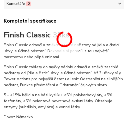
Komentáře
0
Kompletní specifikace
Finish Classic 35ks
Finish Classic odmočí a změkčí zaschlé nečistoty od jídla a čisticí
látky je účinně odstraní. Dokonale si poradí i s tou největší
mastnotou nebo připáleninami.
Finish Classic tablety do myčky nádobí odmočí a změkčí zaschlé
nečistoty od jídla a čisticí látky je účinně odstraní. Až 3 účinky síly
Power Actions pro nejvyšší čistotu a lesk: Odstranění nejsilnějších
nečistot, Funkce předmáčení a Odstranění čajových skvrn.
5 - <15% bělidla na bázi kyslíku, <5% polykarboxyláty, <5%
fosfonáty, <5% neiontové povrchově aktivní látky.
Obsahuje
enzymy (subtilisin, amyláza) a vonné látky.
Dovoz Německo