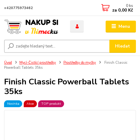
0
ks
+420775973462
za
0,00 Kč
Menu
Hledat
Úvod
Mycí-Čistící prostředky
Prostředky do myčky
Finish Classic
Powerball Tablets 35ks
Finish Classic Powerball Tablets
35ks
Novinka
Akce
TOP produkt