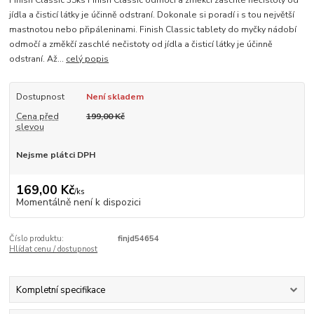
jídla a čisticí látky je účinně odstraní. Dokonale si poradí i s tou největší
mastnotou nebo připáleninami. Finish Classic tablety do myčky nádobí
odmočí a změkčí zaschlé nečistoty od jídla a čisticí látky je účinně
odstraní. Až...
celý popis
Dostupnost
Není skladem
Cena před
199,00 Kč
slevou
Nejsme plátci DPH
169,00 Kč
/
ks
Momentálně není k dispozici
Číslo produktu:
finjd54654
Hlídat cenu / dostupnost
Kompletní specifikace