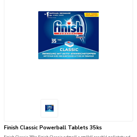
Finish Classic Powerball Tablets 35ks
Finish Classic 35ks Finish Classic odmočí a změkčí zaschlé nečistoty od