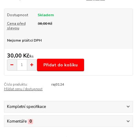
Dostupnost
Skladem
Cena před
36,00 Kč
slevou
Nejsme plátci DPH
30,00 Kč
/
ks
Přidat do košíku
Číslo produktu:
raj0124
Hlídat cenu / dostupnost
Kompletní specifikace
Komentáře
0