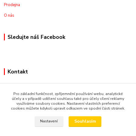
Prodejna
O nás
Sledujte náš Facebook
Kontakt
+420775973462
Pro základní funkčnost, zpříjemnění používání webu, analytické
nakupznemecka@email.cz
účely a v případě udělení souhlasu také pro účely cílení reklamy
využíváme soubory cookies. Nastavení vlastních preferencí
cookies můžete kdykoli upravit odkazem ve spodní části stránek.
Souhlasím
Nastavení
© Copyright 2019 Nakupsivnemecku.eu