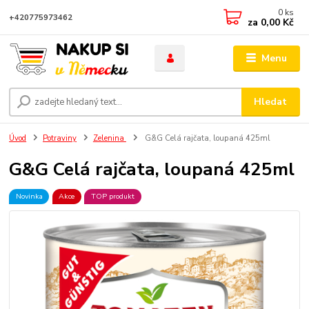
0
ks
+420775973462
za
0,00 Kč
Menu
Hledat
Úvod
Potraviny
Zelenina
G&G Celá rajčata, loupaná 425ml
G&G Celá rajčata, loupaná 425ml
Novinka
Akce
TOP produkt