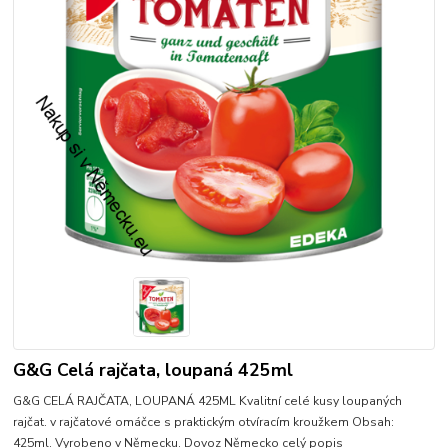
G&G Celá rajčata, loupaná 425ml
G&G CELÁ RAJČATA, LOUPANÁ 425ML Kvalitní celé kusy loupaných
rajčat. v rajčatové omáčce s praktickým otvíracím kroužkem Obsah:
425ml. Vyrobeno v Německu. Dovoz Německo
celý popis