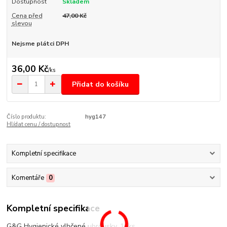
Dostupnost
Skladem
Cena před
47,00 Kč
slevou
Nejsme plátci DPH
36,00 Kč
/
ks
Přidat do košíku
Číslo produktu:
hyg147
Hlídat cenu / dostupnost
Kompletní specifikace
Komentáře
0
Kompletní specifikace
G&G Hygienické vlhčené ubrousky, 15ks