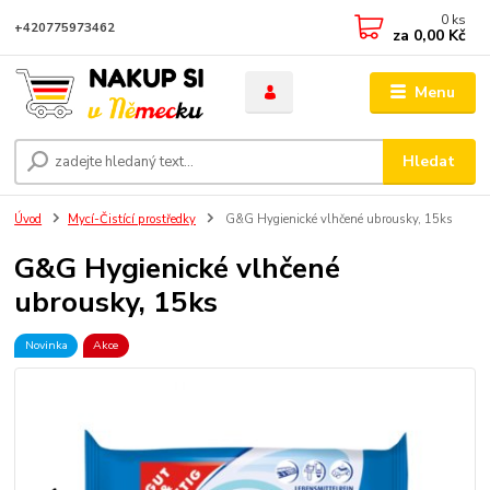
0
ks
+420775973462
za
0,00 Kč
Menu
Hledat
Úvod
Mycí-Čistící prostředky
G&G Hygienické vlhčené ubrousky, 15ks
G&G Hygienické vlhčené
ubrousky, 15ks
Novinka
Akce