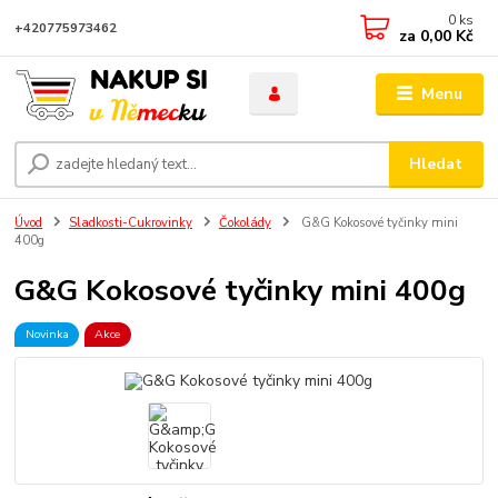
0
ks
+420775973462
za
0,00 Kč
Menu
Hledat
Úvod
Sladkosti-Cukrovinky
Čokolády
G&G Kokosové tyčinky mini
400g
G&G Kokosové tyčinky mini 400g
Novinka
Akce