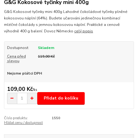
G&G Kokosové tyčinky mini 400g
G&G Kokosové tyčinky mini 400g Lahodné čokoládové tyčinky plněné
kokosovou náplní (64%). Budete učarováni jedinečnou kombinací
mléčné čokolády s jemnou kokosovou náplní. Praktické a cenově
výhodně 400 g balení. Dovoz Německo
celý popis
Dostupnost
Skladem
Cena před
119,00 Kč
slevou
Nejsme plátci DPH
109,00 Kč
/
ks
Přidat do košíku
Číslo produktu:
1550
Hlídat cenu / dostupnost