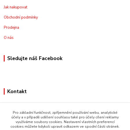
Jak nakupovat
Obchodní podmínky
Prodejna
O nás
Sledujte náš Facebook
Kontakt
+420775973462
Pro základní funkčnost, zpříjemnění používání webu, analytické
nakupznemecka@email.cz
účely a v případě udělení souhlasu také pro účely cílení reklamy
využíváme soubory cookies. Nastavení vlastních preferencí
cookies můžete kdykoli upravit odkazem ve spodní části stránek.