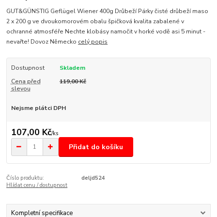
GUT&GÜNSTIG Geflügel Wiener 400g Drůbeží Párky čisté drůbeží maso
2 x 200 g ve dvoukomorovém obalu špičková kvalita zabalené v
ochranné atmosféře Nechte klobásy namočit v horké vodě asi 5 minut -
nevařte! Dovoz Německo
celý popis
Dostupnost
Skladem
Cena před
119,00 Kč
slevou
Nejsme plátci DPH
107,00 Kč
/
ks
Přidat do košíku
Číslo produktu:
deljd524
Hlídat cenu / dostupnost
Kompletní specifikace