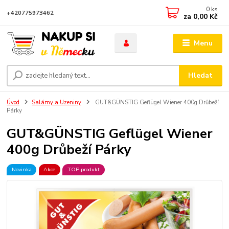
0
ks
+420775973462
za
0,00 Kč
Menu
Hledat
Úvod
Salámy a Uzeniny
GUT&GÜNSTIG Geflügel Wiener 400g Drůbeží
Párky
GUT&GÜNSTIG Geflügel Wiener
400g Drůbeží Párky
Novinka
Akce
TOP produkt