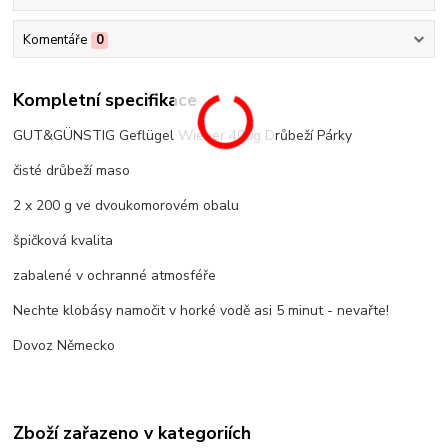
Komentáře
0
Kompletní specifikace
GUT&GÜNSTIG Geflügel Wiener 400g Drůbeží Párky
čisté drůbeží maso
2 x 200 g ve dvoukomorovém obalu
špičková kvalita
zabalené v ochranné atmosféře
Nechte klobásy namočit v horké vodě asi 5 minut - nevařte!
Dovoz Německo
Zboží zařazeno v kategoriích