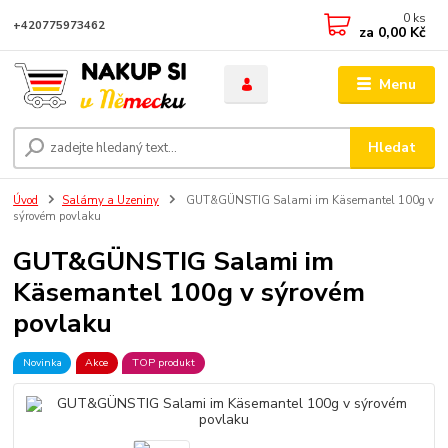
0
ks
+420775973462
za
0,00 Kč
Menu
Hledat
Úvod
Salámy a Uzeniny
GUT&GÜNSTIG Salami im Käsemantel 100g v
sýrovém povlaku
GUT&GÜNSTIG Salami im
Käsemantel 100g v sýrovém
povlaku
Novinka
Akce
TOP produkt