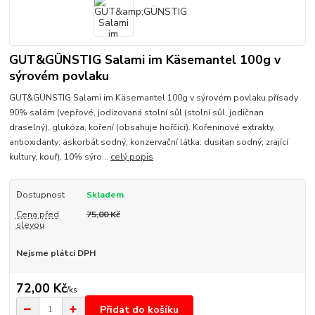
GUT&GÜNSTIG Salami im Käsemantel 100g v
sýrovém povlaku
GUT&GÜNSTIG Salami im Käsemantel 100g v sýrovém povlaku přísady
90% salám (vepřové, jodizovaná stolní sůl (stolní sůl, jodičnan
draselný), glukóza, koření (obsahuje hořčici). Kořeninové extrakty,
antioxidanty: askorbát sodný; konzervační látka: dusitan sodný; zrající
kultury, kouř), 10% sýro...
celý popis
Dostupnost
Skladem
Cena před
75,00 Kč
slevou
Nejsme plátci DPH
72,00 Kč
/
ks
Přidat do košíku