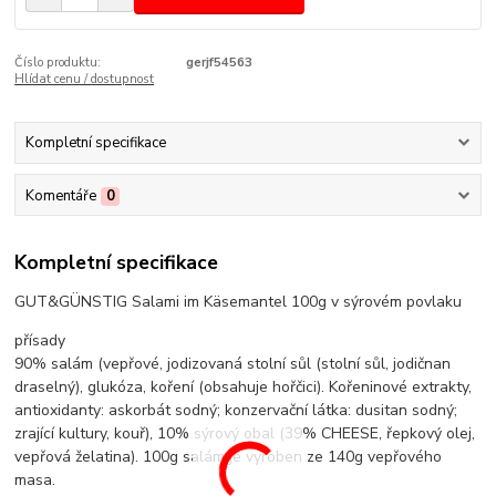
Číslo produktu:
gerjf54563
Hlídat cenu / dostupnost
Kompletní specifikace
Komentáře
0
Kompletní specifikace
GUT&GÜNSTIG Salami im Käsemantel 100g v sýrovém povlaku
přísady
90% salám (vepřové, jodizovaná stolní sůl (stolní sůl, jodičnan
draselný), glukóza, koření (obsahuje hořčici). Kořeninové extrakty,
antioxidanty: askorbát sodný; konzervační látka: dusitan sodný;
zrající kultury, kouř), 10% sýrový obal (39% CHEESE, řepkový olej,
vepřová želatina). 100g salám je vyroben ze 140g vepřového
masa.