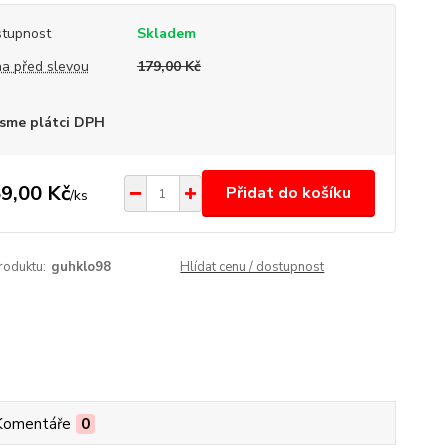
tupnost
Skladem
a před slevou
179,00 Kč
sme plátci DPH
9,00 Kč
Přidat do košíku
/
ks
roduktu:
guhklo98
Hlídat cenu / dostupnost
Komentáře
0