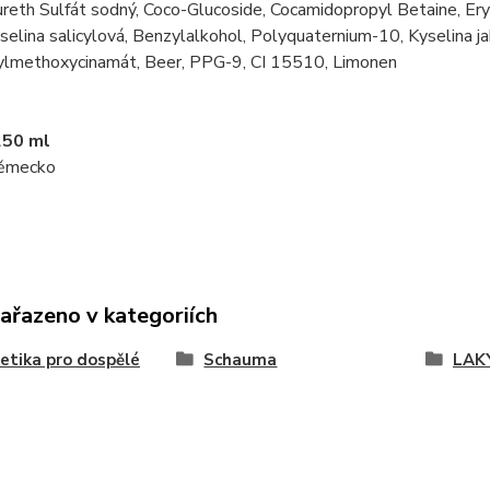
reth Sulfát sodný, Coco-Glucoside, Cocamidopropyl Betaine, Ery
selina salicylová, Benzylalkohol, Polyquaternium-10, Kyselina
ylmethoxycinamát, Beer, PPG-9, CI 15510, Limonen
250 ml
ěmecko
zařazeno v kategoriích
tika pro dospělé
Schauma
LAK