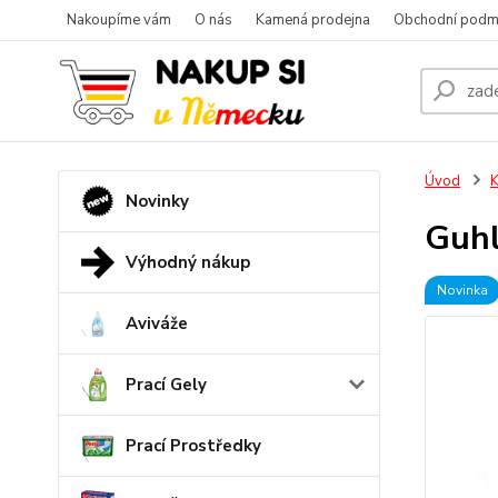
Nakoupíme vám
O nás
Kamená prodejna
Obchodní podm
Úvod
K
Novinky
Guhl
Výhodný nákup
Novinka
Aviváže
Prací Gely
Prací Prostředky