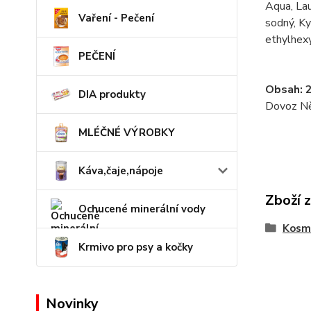
Aqua, Lau
Vaření - Pečení
sodný, Ky
ethylhex
PEČENÍ
Obsah: 
DIA produkty
Dovoz N
MLÉČNÉ VÝROBKY
Káva,čaje,nápoje
Zboží 
Ochucené minerální vody
Kosme
Krmivo pro psy a kočky
Novinky