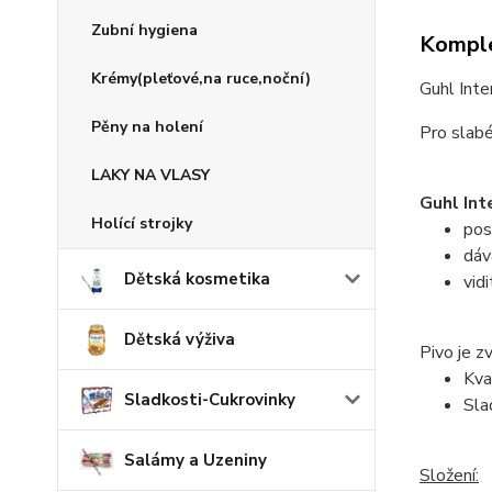
Zubní hygiena
Komple
Krémy(pleťové,na ruce,noční)
Guhl Inte
Pěny na holení
Pro slabé
LAKY NA VLASY
Guhl Int
Holící strojky
pos
dáv
Dětská kosmetika
vid
Dětská výživa
Pivo je z
Kva
Sladkosti-Cukrovinky
Sla
Salámy a Uzeniny
Složení: