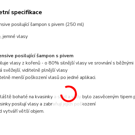
tní specifikace
nsive posilující šampon s pivem (250 ml)
, jemné vlasy
ensive posilující šampon s pivem
iluje vlasy z kořenů - o 80% silnější vlasy ve srovnání s běžným
á svěžejší, viditelně plnější vlasy
itelně menší poškození vlasů po jedné aplikaci.
vláště bohaté na kvasinky a slad a vždy bylo zasvěceným tipem p
sinky posilují vlasy a zabraňují jejich poškození
d vytváří větší objem.