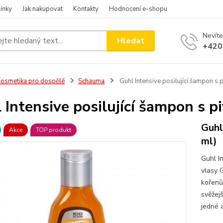
ínky
Jak nakupovat
Kontakty
Hodnocení e-shopu
Nevíte
Hledat
+420
osmetika pro dospělé
Schauma
Guhl Intensive posilující šampon s 
 Intensive posilující šampon s 
Guhl
Akce
TOP produkt
ml)
Guhl I
vlasy G
kořenů
svěžejš
jedné a