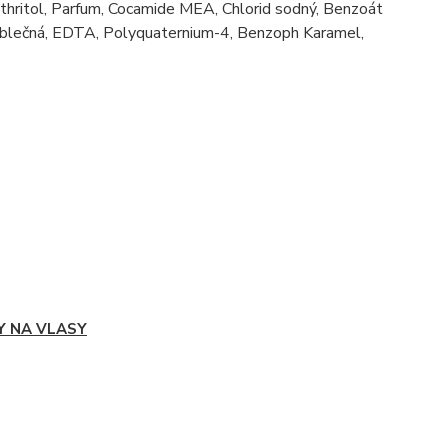
thritol, Parfum, Cocamide MEA, Chlorid sodný, Benzoát
 jablečná, EDTA, Polyquaternium-4, Benzoph Karamel,
Y NA VLASY