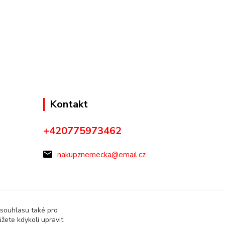
Kontakt
+420775973462
nakupznemecka@email.cz
 souhlasu také pro
žete kdykoli upravit