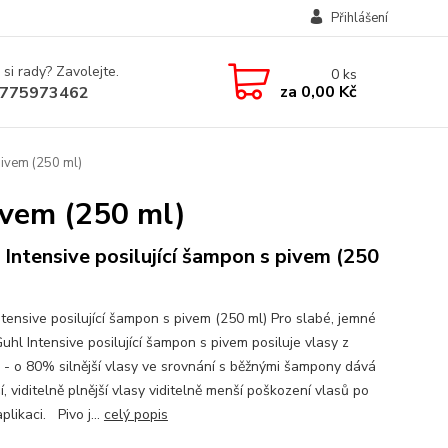
Přihlášení
 si rady? Zavolejte.
0
ks
za
0,00 Kč
775973462
pivem (250 ml)
pivem (250 ml)
 Intensive posilující šampon s pivem (250
ntensive posilující šampon s pivem (250 ml) Pro slabé, jemné
uhl Intensive posilující šampon s pivem posiluje vlasy z
 - o 80% silnější vlasy ve srovnání s běžnými šampony dává
í, viditelně plnější vlasy viditelně menší poškození vlasů po
plikaci. Pivo j...
celý popis