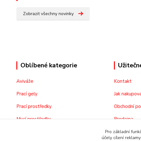
Zobrazit všechny novinky
Oblíbené kategorie
Užitečn
Aviváže
Kontakt
Prací gely
Jak nakupov
Prací prostředky
Obchodní p
Mycí prostředky
Prodejna
Kosmetika
O nás
Pro základní funk
účely cílení reklam