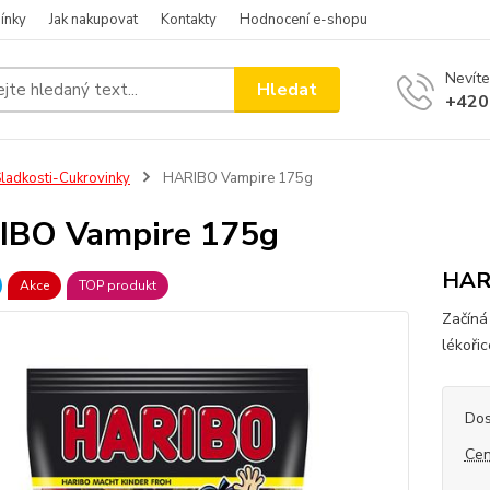
ínky
Jak nakupovat
Kontakty
Hodnocení e-shopu
Nevíte
Hledat
+420
ladkosti-Cukrovinky
HARIBO Vampire 175g
IBO Vampire 175g
HAR
Akce
TOP produkt
Začíná
lékoři
Dos
Cen