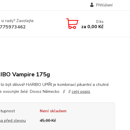
Přihlášení
 si rady? Zavolejte.
0
ks
za
0,00 Kč
775973462
IBO Vampire 175g
 to být děsivé! HARIBO UPÍŘI je kombinací pikantní a chutné
ce ovocným želé. Dovoz Německo // //
celý popis
tupnost
Není skladem
a před slevou
45,00 Kč