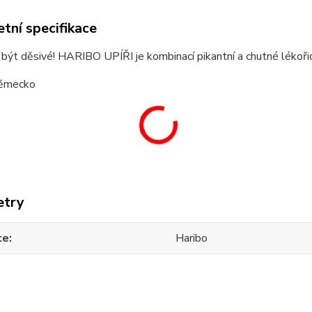
tní specifikace
 být děsivé! HARIBO UPÍŘI je kombinací pikantní a chutné lékoř
ěmecko
etry
ce
Haribo