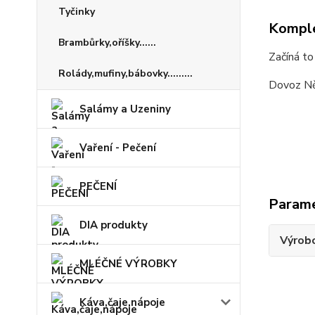
Tyčinky
Komple
Brambůrky,oříšky......
Začíná to
Rolády,mufiny,bábovky.........
Dovoz N
Salámy a Uzeniny
Vaření - Pečení
PEČENÍ
Param
DIA produkty
Výrob
MLÉČNÉ VÝROBKY
Káva,čaje,nápoje