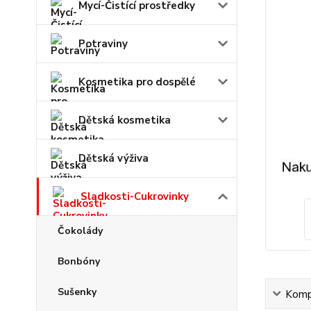
Mycí-Čistící prostředky
Potraviny
Kosmetika pro dospělé
Dětská kosmetika
Dětská výživa
Sladkosti-Cukrovinky
Čokolády
Bonbóny
Sušenky
Kompl