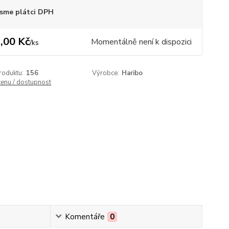
sme plátci DPH
,00 Kč
Momentálně není k dispozici
/
ks
roduktu:
156
Výrobce:
Haribo
cenu / dostupnost
Komentáře
0