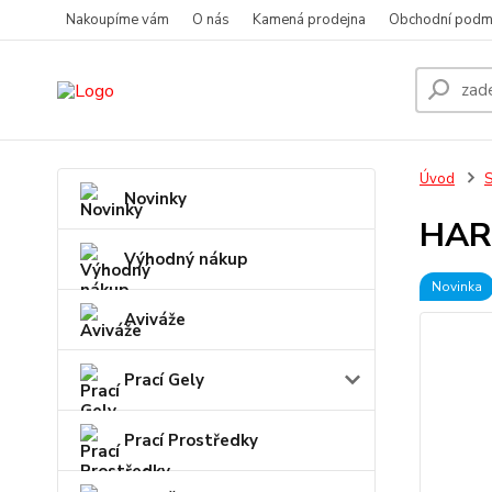
Nakoupíme vám
O nás
Kamená prodejna
Obchodní podm
Úvod
S
Novinky
HAR
Výhodný nákup
Novinka
Aviváže
Prací Gely
Prací Prostředky