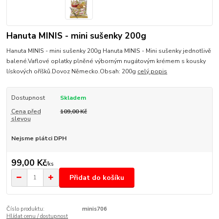
Hanuta MINIS - mini sušenky 200g
Hanuta MINIS - mini sušenky 200g Hanuta MINIS - Mini sušenky jednotlivě
balené.Vaflové oplatky plněné výborným nugátovým krémem s kousky
lískových oříšků.Dovoz Německo.Obsah: 200g
celý popis
Dostupnost
Skladem
Cena před
109,00 Kč
slevou
Nejsme plátci DPH
99,00 Kč
/
ks
Přidat do košíku
Číslo produktu:
minis706
Hlídat cenu / dostupnost