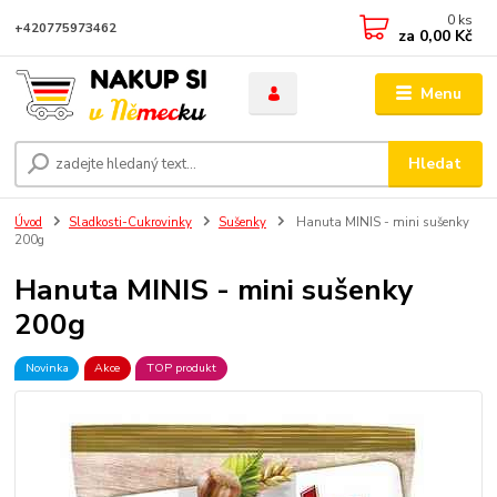
0
ks
+420775973462
za
0,00 Kč
Menu
Hledat
Úvod
Sladkosti-Cukrovinky
Sušenky
Hanuta MINIS - mini sušenky
200g
Hanuta MINIS - mini sušenky
200g
Novinka
Akce
TOP produkt