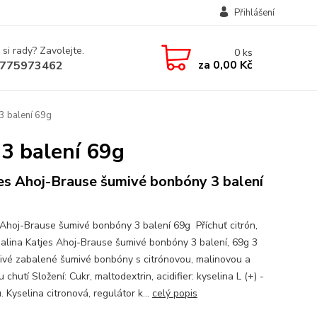
Přihlášení
 si rady? Zavolejte.
0
ks
za
0,00 Kč
775973462
3 balení 69g
3 balení 69g
es Ahoj-Brause šumivé bonbóny 3 balení
 Ahoj-Brause šumivé bonbóny 3 balení 69g Příchuť citrón,
malina Katjes Ahoj-Brause šumivé bonbóny 3 balení, 69g 3
livé zabalené šumivé bonbóny s citrónovou, malinovou a
 chutí Složení: Cukr, maltodextrin, acidifier: kyselina L (+) -
. Kyselina citronová, regulátor k...
celý popis