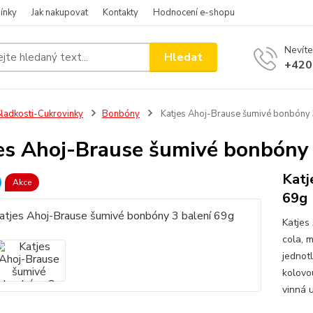
ínky
Jak nakupovat
Kontakty
Hodnocení e-shopu
Nevíte
Hledat
+420
ladkosti-Cukrovinky
Bonbóny
Katjes Ahoj-Brause šumivé bonbóny 
es Ahoj-Brause šumivé bonbóny 
Katj
Akce
69g
Katjes
cola, 
jednot
kolovou
vinná u