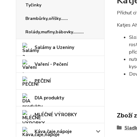
Katj
Tyčinky
Příchuť ci
Brambůrky,oříšky......
Katjes Ah
Rolády,mufiny,bábovky.........
Slo
ros
Salámy a Uzeniny
pří
nut
Vaření - Pečení
kys
Do
PEČENÍ
DIA produkty
Zboží 
MLÉČNÉ VÝROBKY
Sladk
Káva,čaje,nápoje