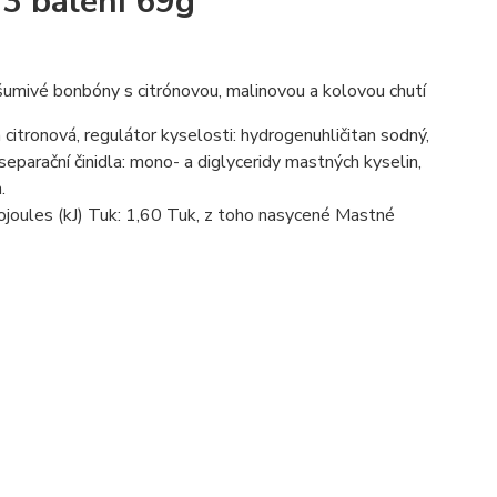
 3 balení 69g
šumivé bonbóny s citrónovou, malinovou a kolovou chutí
na citronová, regulátor kyselosti: hydrogenuhličitan sodný,
separační činidla: mono- a diglyceridy mastných kyselin,
.
ilojoules (kJ) Tuk: 1,60 Tuk, z toho nasycené Mastné