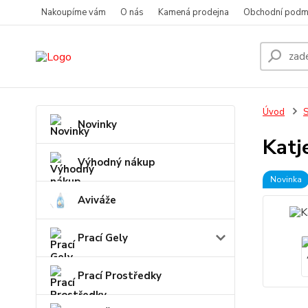
Nakoupíme vám
O nás
Kamená prodejna
Obchodní podm
Úvod
S
Novinky
Katj
Výhodný nákup
Novinka
Aviváže
Prací Gely
Prací Prostředky