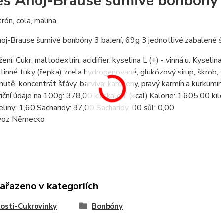
es Ahoj-Brause šumivé bonbóny
trón, cola, malina
oj-Brause šumivé bonbóny 3 balení, 69g 3 jednotlivé zabalené 
žení: Cukr, maltodextrin, acidifier: kyselina L (+) - vinná u. Kyseli
tlinné tuky (řepka) zcela hydrogenované, glukózový sirup, škrob, 
chutě, koncentrát šťávy, barviva: karoteny, pravý karmín a kurkumin
riční údaje na 100g: 378,00 kilokalorií (kcal) Kalorie: 1,605.00 k
eliny: 1,60 Sacharidy: 87,00 Sacharidy, 00 sůl: 0,00
voz Německo
zařazeno v kategoriích
osti-Cukrovinky
Bonbóny