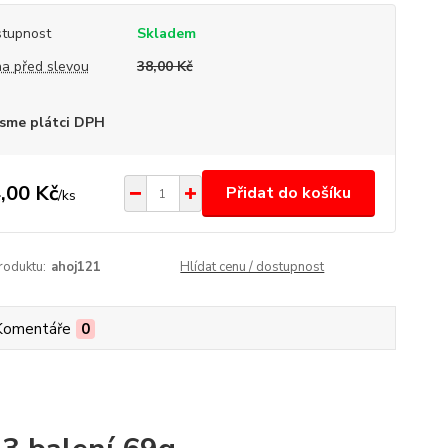
tupnost
Skladem
a před slevou
38,00 Kč
sme plátci DPH
,00 Kč
Přidat do košíku
/
ks
roduktu:
ahoj121
Hlídat cenu / dostupnost
Komentáře
0