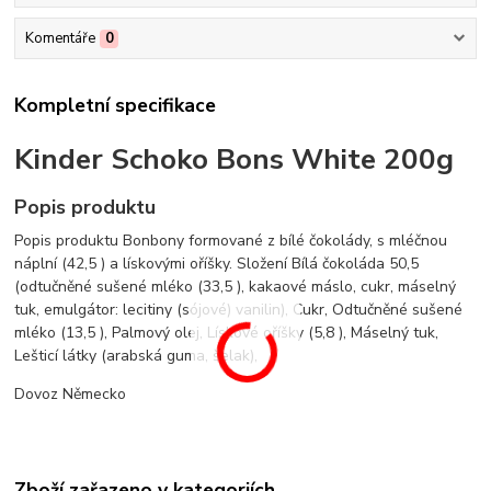
Komentáře
0
Kompletní specifikace
Kinder Schoko Bons White 200g
Popis produktu
Popis produktu Bonbony formované z bílé čokolády, s mléčnou
náplní (42,5 ) a lískovými oříšky. Složení Bílá čokoláda 50,5
(odtučněné sušené mléko (33,5 ), kakaové máslo, cukr, máselný
tuk, emulgátor: lecitiny (sójové) vanilin), Cukr, Odtučněné sušené
mléko (13,5 ), Palmový olej, Lískové oříšky (5,8 ), Máselný tuk,
Lešticí látky (arabská guma, šelak),
Dovoz Německo
Zboží zařazeno v kategoriích