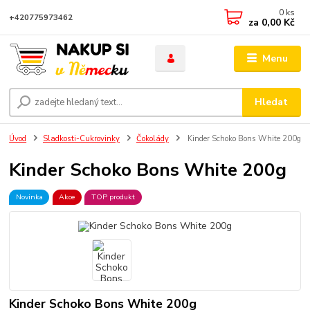
0
ks
+420775973462
za
0,00 Kč
Menu
Hledat
Úvod
Sladkosti-Cukrovinky
Čokolády
Kinder Schoko Bons White 200g
Kinder Schoko Bons White 200g
Novinka
Akce
TOP produkt
Kinder Schoko Bons White 200g