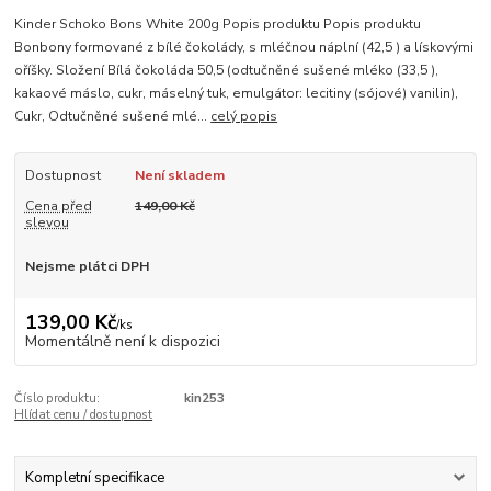
Kinder Schoko Bons White 200g Popis produktu Popis produktu
Bonbony formované z bílé čokolády, s mléčnou náplní (42,5 ) a lískovými
oříšky. Složení Bílá čokoláda 50,5 (odtučněné sušené mléko (33,5 ),
kakaové máslo, cukr, máselný tuk, emulgátor: lecitiny (sójové) vanilin),
Cukr, Odtučněné sušené mlé...
celý popis
Dostupnost
Není skladem
Cena před
149,00 Kč
slevou
Nejsme plátci DPH
139,00 Kč
/
ks
Momentálně není k dispozici
Číslo produktu:
kin253
Hlídat cenu / dostupnost
Kompletní specifikace