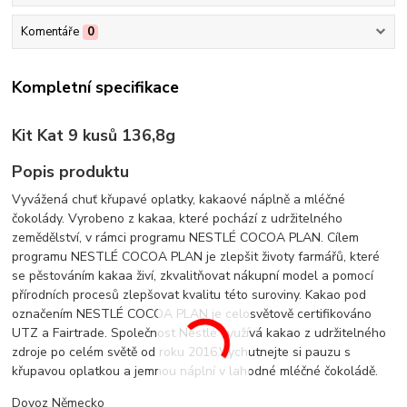
Komentáře
0
Kompletní specifikace
Kit Kat 9 kusů 136,8g
Popis produktu
Vyvážená chuť křupavé oplatky, kakaové náplně a mléčné
čokolády. Vyrobeno z kakaa, které pochází z udržitelného
zemědělství, v rámci programu NESTLÉ COCOA PLAN. Cílem
programu NESTLÉ COCOA PLAN je zlepšit životy farmářů, které
se pěstováním kakaa živí, zkvalitňovat nákupní model a pomocí
přírodních procesů zlepšovat kvalitu této suroviny. Kakao pod
označením NESTLÉ COCOA PLAN je celosvětově certifikováno
UTZ a Fairtrade. Společnost Nestlé využívá kakao z udržitelného
zdroje po celém světě od roku 2016.Vychutnejte si pauzu s
křupavou oplatkou a jemnou náplní v lahodné mléčné čokoládě.
Dovoz Německo