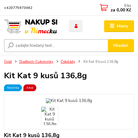
0
ks
+420775973462
za
0,00 Kč
Menu
Hledat
Úvod
Sladkosti-Cukrovinky
Čokolády
Kit Kat 9 kusů 136,8g
Kit Kat 9 kusů 136,8g
Novinka
Akce
Kit Kat 9 kusů 136,8g