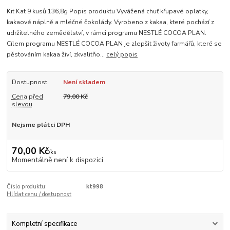
Kit Kat 9 kusů 136,8g Popis produktu Vyvážená chuť křupavé oplatky,
kakaové náplně a mléčné čokolády. Vyrobeno z kakaa, které pochází z
udržitelného zemědělství, v rámci programu NESTLÉ COCOA PLAN.
Cílem programu NESTLÉ COCOA PLAN je zlepšit životy farmářů, které se
pěstováním kakaa živí, zkvalitňo...
celý popis
Dostupnost
Není skladem
Cena před
79,00 Kč
slevou
Nejsme plátci DPH
70,00 Kč
/
ks
Momentálně není k dispozici
Číslo produktu:
kt998
Hlídat cenu / dostupnost
Kompletní specifikace