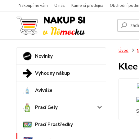
Nakoupíme vám
O nás
Kamená prodejna
Obchodní podm
Úvod
M
Novinky
Klee
Výhodný nákup
Aviváže
Prací Gely
Prací Prostředky