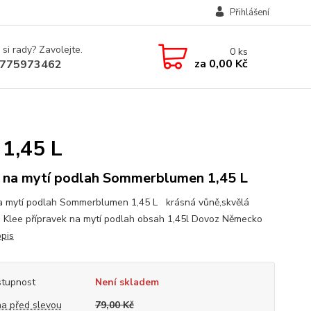
Přihlášení
 si rady? Zavolejte.
0
ks
za
0,00 Kč
775973462
1,45 L
 na mytí podlah Sommerblumen 1,45 L
a mytí podlah Sommerblumen 1,45 L krásná vůně,skvělá
a, Klee přípravek na mytí podlah obsah 1,45l Dovoz Německo
opis
tupnost
Není skladem
a před slevou
79,00 Kč