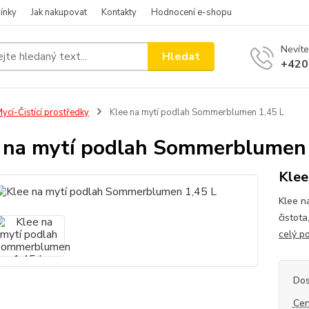
ínky
Jak nakupovat
Kontakty
Hodnocení e-shopu
Nevíte
Hledat
+420
ycí-Čistící prostředky
Klee na mytí podlah Sommerblumen 1,45 L
 na mytí podlah Sommerblumen 
Klee
Klee n
čistot
celý p
Dos
Cen