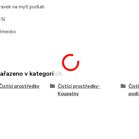
ravek na mytí podlah
45l
ěmecko
zařazeno v kategoriích
Čistící prostředky
Čistící prostředky-
Čist
Koupelny
podl