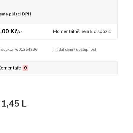
sme plátci DPH
,00 Kč
Momentálně není k dispozici
/
ks
roduktu:
w01254236
Hlídat cenu / dostupnost
Komentáře
0
1,45 L