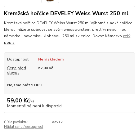
Kremžská hořčice DEVELEY Weiss Wurst 250 ml
Kremžská hořčice DEVELEY Weiss Wurst 250 ml Výborná sladká hořčice,
kterou můžete spárovat se svým weisswurstem, preclíky nebo jinou
německou bavorskou klobásou. 250 ml sklenice Dovoz Německo
celý
popis
Dostupnost
Není skladem
Cena před
62,00 Kč
slevou
Nejsme plátci DPH
59,00 Kč
/
ks
Momentálně není k dispozici
Číslo produktu:
dev12
Hlídat cenu / dostupnost