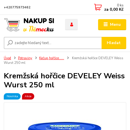
0
ks
+420775973462
za
0,00 Kč
Menu
Hledat
Úvod
Potraviny
Kečup,hořčice......
Kremžská hořčice DEVELEY Weiss
Wurst 250 ml
Kremžská hořčice DEVELEY Weiss
Wurst 250 ml
Novinka
Akce