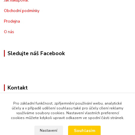
Jak nakupovat
Obchodní podmínky
Prodejna
O nás
Sledujte náš Facebook
Kontakt
+420775973462
Pro základní funkčnost, zpříjemnění používání webu, analytické
účely a v případě udělení souhlasu také pro účely cílení reklamy
využíváme soubory cookies. Nastavení vlastních preferencí
nakupznemecka@email.cz
cookies můžete kdykoli upravit odkazem ve spodní části stránek.
Souhlasím
Nastavení