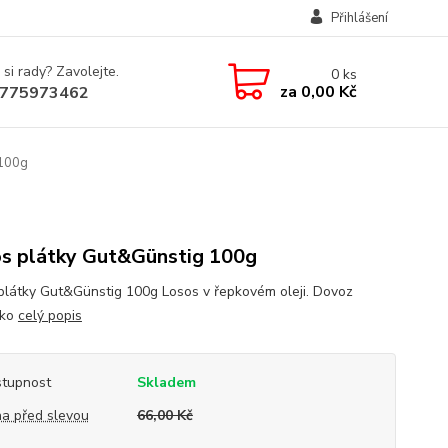
Přihlášení
 si rady? Zavolejte.
0
ks
za
0,00 Kč
775973462
 100g
s plátky Gut&Günstig 100g
plátky Gut&Günstig 100g Losos v řepkovém oleji. Dovoz
cko
celý popis
tupnost
Skladem
a před slevou
66,00 Kč