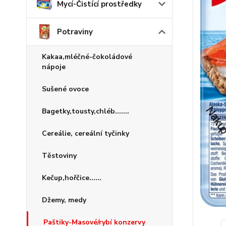
Mycí-Čistící prostředky
Potraviny
Kakaa,mléčné-čokoládové
nápoje
Sušené ovoce
Bagetky,tousty,chléb.......
Cereálie, cereální tyčinky
Těstoviny
Kečup,hořčice......
Džemy, medy
Paštiky-Masové/rybí konzervy