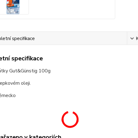
etní specifikace
tní specifikace
átky Gut&Günstig 100g
epkovém oleji.
ěmecko
zařazeno v kategoriích