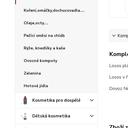
Koření,omáčky,dochucovadla....
Oleje,octy....
Pečící směsi na chléb
Kompl
Rýže, knedlíky a kaše
Komple
Ovocné kompoty
Losos pl
Zelenina
Losos v ř
Hotová jídla
Dovoz N
Kosmetika pro dospělé
Dětská kosmetika
Zboží 