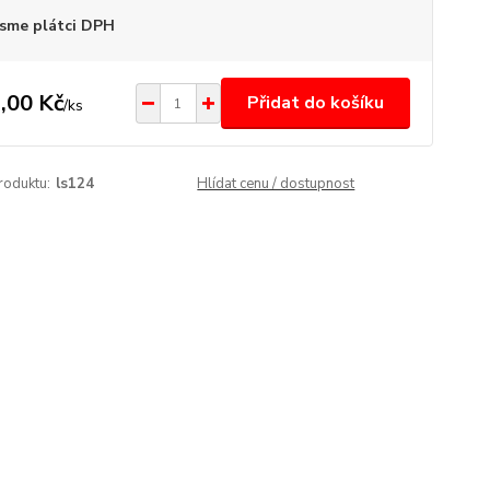
sme plátci DPH
,00 Kč
Přidat do košíku
/
ks
roduktu:
ls124
Hlídat cenu / dostupnost