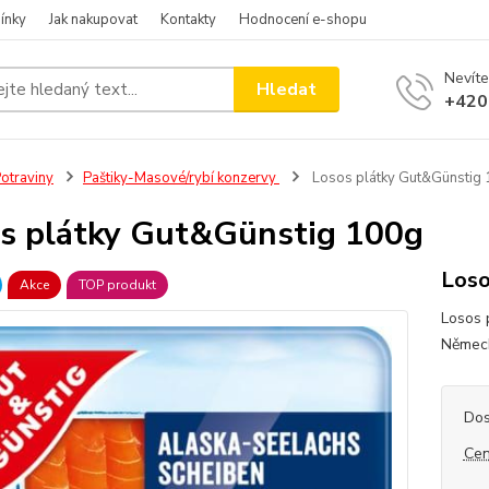
ínky
Jak nakupovat
Kontakty
Hodnocení e-shopu
Nevíte
Hledat
+420
otraviny
Paštiky-Masové/rybí konzervy
Losos plátky Gut&Günstig
s plátky Gut&Günstig 100g
Loso
Akce
TOP produkt
Losos 
Něme
Dos
Cen