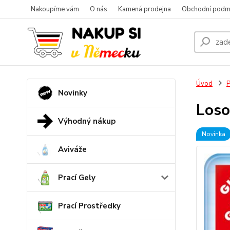
Nakoupíme vám
O nás
Kamená prodejna
Obchodní podm
Úvod
P
Novinky
Loso
Výhodný nákup
Novinka
Aviváže
Prací Gely
Prací Prostředky