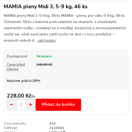
MAMIA pleny Midi 3, 5-9 kg, 46 ks
MAMIA pleny Midi 3, 5-9 kg, 56 ks MAMIA - pleny, pro váhu 5-9 kg, 56 ks.
Ochranidi= 56.ks v balenía proti vytečení na stranách, s elastickými
napínacími oušky – roztahují se a smršťují, bezpečný a znovuuzavíratelný
suchý zip, silně savé jádro udrží sucho ve dne i v noci, prodyšné –
propustí vzduch d...
celý popis
Dostupnost
Skladem
Cena před
249,00 Kč
slevou
Nejsme plátci DPH
228,00 Kč
/
ks
Přidat do košíku
Číslo produktu:
543
EAN kód:
3120564