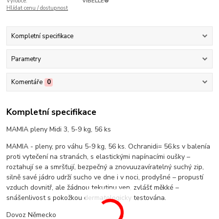
Výrobce:
VIBELLE®
Hlídat cenu / dostupnost
Kompletní specifikace
Parametry
Komentáře
0
Kompletní specifikace
MAMIA pleny Midi 3, 5-9 kg, 56 ks
MAMIA - pleny, pro váhu 5-9 kg, 56 ks. Ochranidi= 56.ks v balenía
proti vytečení na stranách, s elastickými napínacími oušky –
roztahují se a smršťují, bezpečný a znovuuzavíratelný suchý zip,
silně savé jádro udrží sucho ve dne i v noci, prodyšné – propustí
vzduch dovnitř, ale žádnou tekutinu ven, zvlášť měkké –
snášenlivost s pokožkou dermatologicky testována.
Dovoz Německo