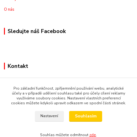
O nás
Sledujte náš Facebook
Kontakt
+420775973462
Pro základní funkčnost, zpříjemnění používání webu, analytické
nakupznemecka@email.cz
účely a v případě udělení souhlasu také pro účely cílení reklamy
využíváme soubory cookies. Nastavení vlastních preferencí
cookies můžete kdykoli upravit odkazem ve spodní části stránek.
Souhlasím
Nastavení
© Copyright 2019 Nakupsivnemecku.eu
Vytvořeno na
Eshop-rychle.cz
Souhlas můžete odmítnout
zde
.