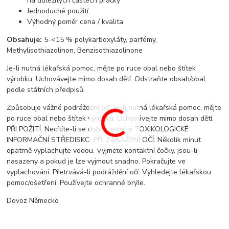
na důležitých částech pračky
Jednoduché použití
Výhodný poměr cena / kvalita
Obsahuje:
5-<15 % polykarboxyláty, parfémy,
Methylisothiazolinon, Benzisothiazolinone
Je-li nutná lékařská pomoc, mějte po ruce obal nebo štítek
výrobku. Uchovávejte mimo dosah dětí. Odstraňte obsah/obal
podle státních předpisů.
Způsobuje vážné podráždění očí. Je-li nutná lékařská pomoc, mějte
po ruce obal nebo štítek výrobku. Uchovávejte mimo dosah dětí.
PŘI POŽITÍ: Necítíte-li se dobře, volejte TOXIKOLOGICKÉ
INFORMAČNÍ STŘEDISKO. PŘI ZASAŽENÍ OČÍ: Několik minut
opatrně vyplachujte vodou. Vyjměte kontaktní čočky, jsou-li
nasazeny a pokud je lze vyjmout snadno. Pokračujte ve
vyplachování. Přetrvává-li podráždění očí: Vyhledejte lékařskou
pomoc/ošetření. Používejte ochranné brýle.
Dovoz Německo