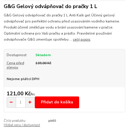
G&G Gelový odvápňovač do pračky 1 L
G&G Gelový odvápňovač do pračky 1 L Anti Kalk gel Účinný gelový
odvápňovač pro perfektní ochranu před usazováním vodního kamene.
Produkt účinně změkčuje vodu a brání usazování kamene v pračce.
Optimální ochrana pro Vaši pračku a prádlo. Pravidelné používání
odvápňovače G&G zmenšuje spotřebu ...
celý popis
Dostupnost
Skladem
Cena před
139,00 Kč
slevou
Nejsme plátci DPH
121,00 Kč
/
ks
Přidat do košíku
Číslo produktu:
pk60
Hlídat cenu / dostupnost