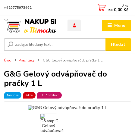
0
ks
+420775973462
za
0,00 Kč
Menu
Hledat
Úvod
Prací Gely
G&G Gelový odvápňovač do pračky 1 L
G&G Gelový odvápňovač do
pračky 1 L
Novinka
Akce
TOP produkt