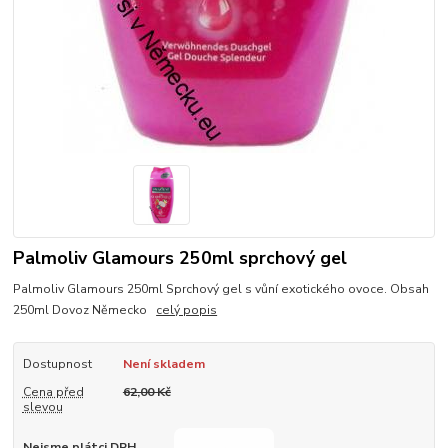
Palmoliv Glamours 250ml sprchový gel
Palmoliv Glamours 250ml Sprchový gel s vůní exotického ovoce. Obsah
250ml Dovoz Německo
celý popis
Dostupnost
Není skladem
Cena před
62,00 Kč
slevou
Nejsme plátci DPH