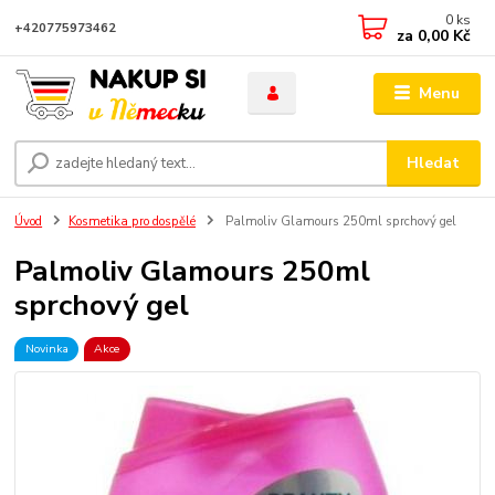
0
ks
+420775973462
za
0,00 Kč
Menu
Hledat
Úvod
Kosmetika pro dospělé
Palmoliv Glamours 250ml sprchový gel
Palmoliv Glamours 250ml
sprchový gel
Novinka
Akce