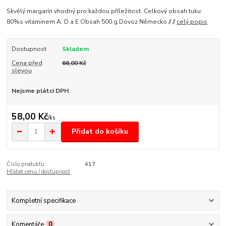
Skvělý margarín vhodný pro každou příležitost. Celkový obsah tuku:
80%s vitaminem A, D a E Obsah 500.g Dovoz Německo // //
celý popis
Dostupnost
Skladem
Cena před
66,00 Kč
slevou
Nejsme plátci DPH
58,00 Kč
/
ks
Přidat do košíku
Číslo produktu:
417
Hlídat cenu / dostupnost
Kompletní specifikace
Komentáře
0