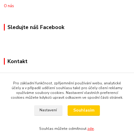
O nás
Sledujte náš Facebook
Kontakt
+420775973462
Pro základní funkčnost, zpříjemnění používání webu, analytické
nakupznemecka@email.cz
účely a v případě udělení souhlasu také pro účely cílení reklamy
využíváme soubory cookies. Nastavení vlastních preferencí
cookies můžete kdykoli upravit odkazem ve spodní části stránek.
Souhlasím
Nastavení
© Copyright 2019 Nakupsivnemecku.eu
Vytvořeno na
Eshop-rychle.cz
Souhlas můžete odmítnout
zde
.