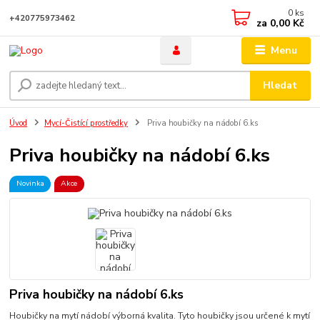
0
ks
+420775973462
za
0,00 Kč
Menu
Hledat
Úvod
Mycí-Čistící prostředky
Priva houbičky na nádobí 6.ks
Priva houbičky na nádobí 6.ks
Novinka
Akce
Priva houbičky na nádobí 6.ks
Houbičky na mytí nádobí výborná kvalita. Tyto houbičky jsou určené k mytí