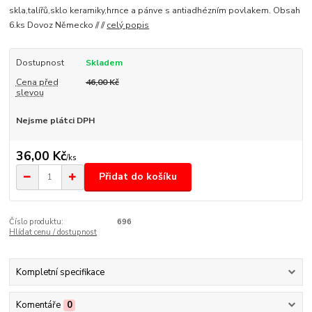
skla,talířů,sklo keramiky,hrnce a pánve s antiadhézním povlakem. Obsah
6.ks Dovoz Německo // //
celý popis
Dostupnost
Skladem
Cena před
46,00 Kč
slevou
Nejsme plátci DPH
36,00 Kč
/
ks
Přidat do košíku
Číslo produktu:
696
Hlídat cenu / dostupnost
Kompletní specifikace
Komentáře
0