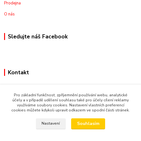
Prodejna
O nás
Sledujte náš Facebook
Kontakt
+420775973462
Pro základní funkčnost, zpříjemnění používání webu, analytické
nakupznemecka@email.cz
účely a v případě udělení souhlasu také pro účely cílení reklamy
využíváme soubory cookies. Nastavení vlastních preferencí
cookies můžete kdykoli upravit odkazem ve spodní části stránek.
Souhlasím
Nastavení
© Copyright 2019 Nakupsivnemecku.eu