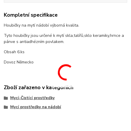
Kompletní specifikace
Houbičky na mytí nádobí výborná kvalita.
Tyto houbičky jsou určené k mytí skla,talířů,sklo keramiky,hrnce a
pánve s antiadhézním povlakem.
Obsah 6.ks
Dovoz Německo
Zboží zařazeno v kategoriích
Mycí-Čistící prostředky
Mycí prostředky na nádobí