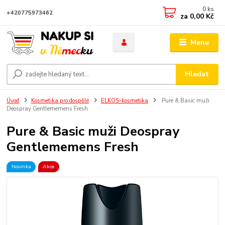
0
ks
+420775973462
za
0,00 Kč
Menu
Hledat
Úvod
Kosmetika pro dospělé
ELKOS-kosmetika
Pure & Basic muži
Deospray Gentlememens Fresh
Pure & Basic muži Deospray
Gentlememens Fresh
Novinka
Akce