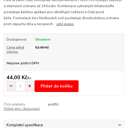
a intenzivní ochranu až 24 hodin. Kombinace vybraných Inhatsstoffe
poskytuje každou aplikaci pro uklidňující svěžest a čistý pocit
kůže. Formulace bez hliníkových solí poskytuje dlouhodobou ochranu
proti zápachu těla a nezanech...
celý popis
Dostupnost
Skladem
Cena před
52,00 Kč
slevou
Nejsme plátci DPH
44,00 Kč
/
ks
Přidat do košíku
Číslo produktu:
pur851
Hlídat cenu / dostupnost
Kompletní specifikace