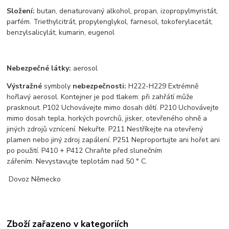
Složení:
butan, denaturovaný alkohol, propan, izopropylmyristát,
parfém. Triethylcitrát, propylenglykol, farnesol, tokoferylacetát,
benzylsalicylát, kumarin, eugenol
Nebezpečné látky:
aerosol
Výstražné
symboly
nebezpečnosti:
H222-H229 Extrémně
hořlavý aerosol. Kontejner je pod tlakem: při zahřátí může
prasknout. P102 Uchovávejte mimo dosah dětí. P210 Uchovávejte
mimo dosah tepla, horkých povrchů, jisker, otevřeného ohně a
jiných zdrojů vznícení. Nekuřte. P211 Nestříkejte na otevřený
plamen nebo jiný zdroj zapálení. P251 Neproportujte ani hořet ani
po použití. P410 + P412 Chraňte před slunečním
zářením. Nevystavujte teplotám nad 50 ° C.
Dovoz Německo
Zboží zařazeno v kategoriích