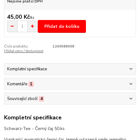
Nejsme plátci DPH
45,00 Kč
/
ks
Přidat do košíku
Číslo produktu:
1240586008
Hlídat cenu / dostupnost
Kompletní specifikace
Komentáře
1
Související zboží
4
Kompletní specifikace
Schwarz-Tee - Černý čaj 50.ks
Vynikající aromatický černý čaj. Jemně vylazená směs jemného