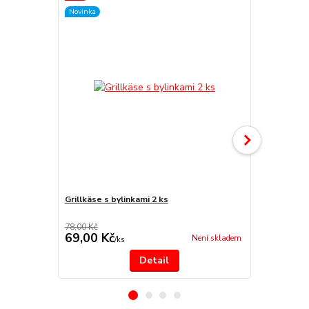
Novinka
Akce
Novinka
Grillkäse s bylinkami 2 ks
šípková ma
78,00 Kč
89,00 Kč
69,00 Kč
74,00 Kč
Není skladem
/
ks
Detail