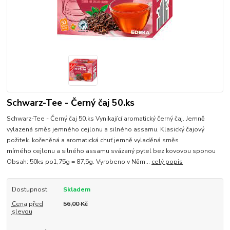
Schwarz-Tee - Černý čaj 50.ks
Schwarz-Tee - Černý čaj 50.ks Vynikající aromatický černý čaj. Jemně
vylazená směs jemného cejlonu a silného assamu. Klasický čajový
požitek. kořeněná a aromatická chuť jemně vyladěná směs
mírného cejlonu a silného assamu svázaný pytel bez kovovou sponou
Obsah: 50ks po1,75g = 87,5g. Vyrobeno v Něm...
celý popis
Dostupnost
Skladem
Cena před
56,00 Kč
slevou