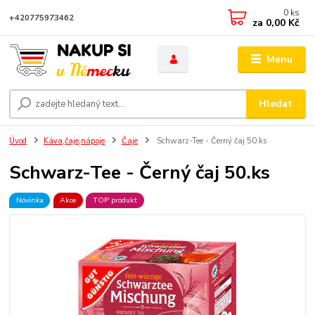
0
ks
+420775973462
za
0,00 Kč
Menu
Hledat
Úvod
Káva,čaje,nápoje
Čaje
Schwarz-Tee - Černý čaj 50.ks
Schwarz-Tee - Černý čaj 50.ks
Novinka
Akce
TOP produkt