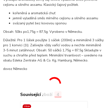
cejlonu a silného assamu. Klasický čajový požitek.
kořeněná a aromatická chuť
jemně vyladěná směs mírného cejlonu a silného assamu
svázaný pytel bez kovovou sponou
Obsah: 50ks po1,75g = 87,5g. Vyrobeno v Německu.
Důležité: Pro 1 šálek použijte 1 sáček (200ml) a minimálně 3 sáčky
pro 1 konvici (1l). Zalívejte vždy vařící vodou a nechte minimálně
3-5 minut zatáhnout. Obsah: 50 sáčků 1,75g = 87,5g Skladujte v
suchu a chraňte před teplem. Minimální trvanlivost – uvedeno na
obalu Edeka Zentrale AG & Co. Kg, Hamburg, Německo.
dovoz Německo
Související zboží
4
Akce
TOP produkt