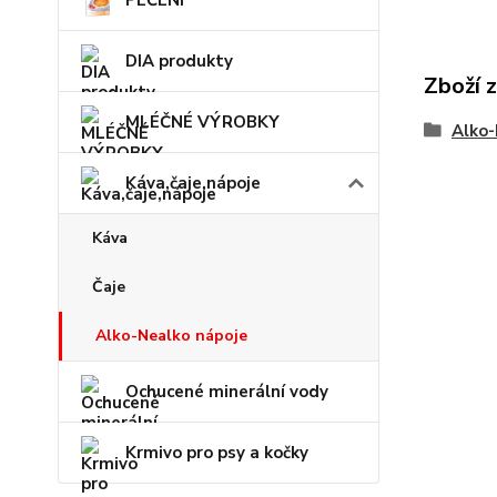
PEČENÍ
DIA produkty
Zboží 
MLÉČNÉ VÝROBKY
Alko-
Káva,čaje,nápoje
Káva
Čaje
Alko-Nealko nápoje
Ochucené minerální vody
Krmivo pro psy a kočky