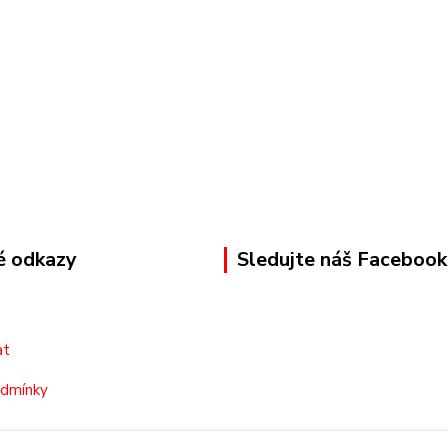
é odkazy
Sledujte náš Facebook
at
odmínky