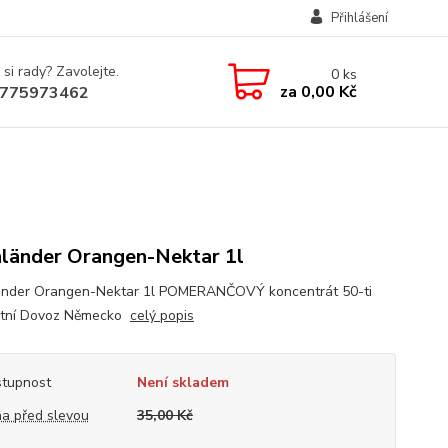
Přihlášení
 si rady? Zavolejte.
0
ks
za
0,00 Kč
775973462
länder Orangen-Nektar 1l
nder Orangen-Nektar 1l POMERANČOVÝ koncentrát 50-ti
ntní Dovoz Německo
celý popis
tupnost
Není skladem
a před slevou
35,00 Kč