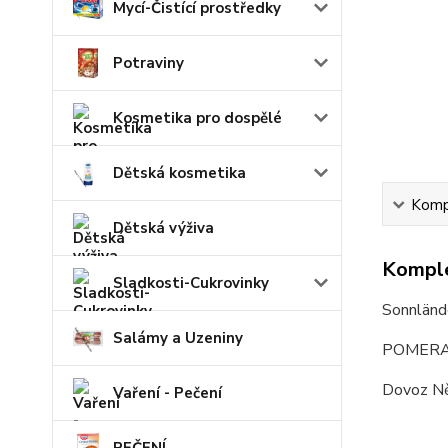
Mycí-Čistící prostředky
Potraviny
Kosmetika pro dospělé
Dětská kosmetika
Kompl
Dětská výživa
Komple
Sladkosti-Cukrovinky
Sonnländ
Salámy a Uzeniny
POMERAN
Dovoz N
Vaření - Pečení