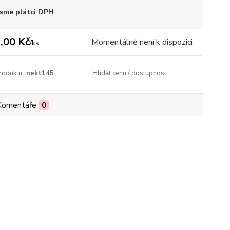
sme plátci DPH
,00 Kč
Momentálně není k dispozici
/
ks
roduktu:
nekt145
Hlídat cenu / dostupnost
Komentáře
0