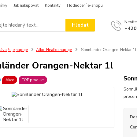
ínky
Jak nakupovat
Kontakty
Hodnocení e-shopu
Nevíte
Hledat
+420
áva,čaje,nápoje
Alko-Nealko nápoje
Sonnländer Orangen-Nektar 1l
länder Orangen-Nektar 1l
Sonn
Akce
TOP produkt
Sonnlä
proce
Dos
Cen