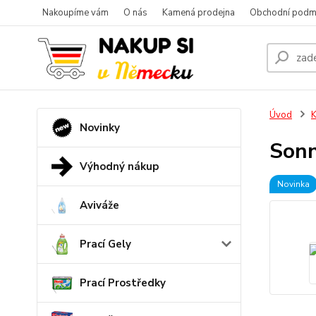
Nakoupíme vám
O nás
Kamená prodejna
Obchodní podm
Úvod
K
Novinky
Sonn
Výhodný nákup
Novinka
Aviváže
Prací Gely
Prací Prostředky