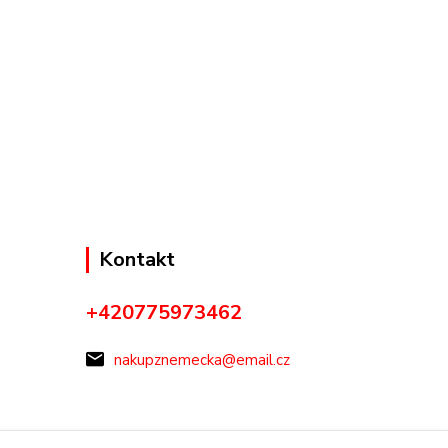
Kontakt
+420775973462
nakupznemecka@email.cz