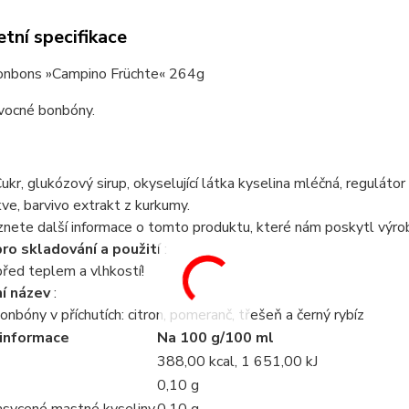
tní specifikace
onbons »Campino Früchte« 264g
vocné bonbóny.
Cukr, glukózový sirup, okyselující látka kyselina mléčná, reguláto
ve, barvivo extrakt z kurkumy.
nete další informace o tomto produktu, které nám poskytl výro
ro skladování a použití
:
řed teplem a vlhkostí!
í název
:
nbóny v příchutích: citron, pomeranč, třešeň a černý rybíz
 informace
Na 100 g/100 ml
388,00 kcal, 1 651,00 kJ
0,10 g
nasycené mastné kyseliny
0,10 g