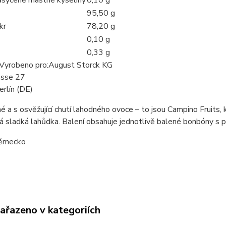
95,50 g
kr
78,20 g
0,10 g
0,33 g
Vyrobeno pro:
August Storck KG
asse 27
rlín (DE)
né a s osvěžující chutí lahodného ovoce – to jsou Campino Fruits
 sladká lahůdka. Balení obsahuje jednotlivě balené bonbóny s pří
ěmecko
zařazeno v kategoriích