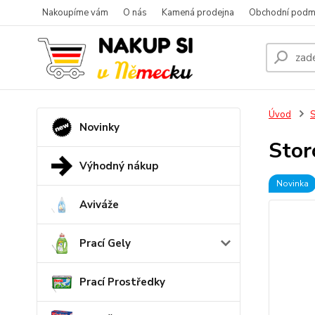
Nakoupíme vám
O nás
Kamená prodejna
Obchodní podm
Úvod
S
Novinky
Stor
Výhodný nákup
Novinka
Aviváže
Prací Gely
Prací Prostředky