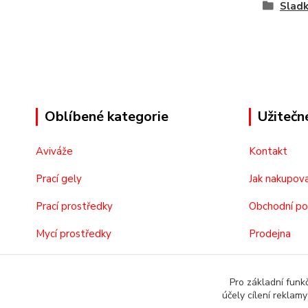
Sladk
Oblíbené kategorie
Užitečn
Aviváže
Kontakt
Prací gely
Jak nakupov
Prací prostředky
Obchodní p
Mycí prostředky
Prodejna
Kosmetika
O nás
Pro základní funk
účely cílení reklam