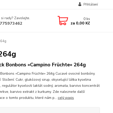
Přihlášení
 si rady? Zavolejte.
0
ks
za
0,00 Kč
775973462
264g
 264g
ck Bonbons »Campino Früchte« 264g
 Bonbons »Campino Früchte« 264g Cucavé ovocné bonbóny.
: Složení: Cukr, glukózový sirup, okyselující látka kyselina
, regulátor kyselosti laktát sodný, aromata, barvivo koncentrát
mrkve, barvivo extrakt z kurkumy. Zde naleznete další
ace o tomto produktu, které nám p...
celý popis