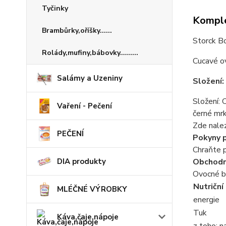
Tyčinky
Komple
Brambůrky,oříšky......
Storck B
Rolády,mufiny,bábovky.........
Cucavé o
Salámy a Uzeniny
Složení:
Složení: 
Vaření - Pečení
černé mrk
Zde nalez
PEČENÍ
Pokyny p
Chraňte p
Obchodn
DIA produkty
Ovocné bo
Nutriční
MLÉČNÉ VÝROBKY
energie
Tuk
Káva,čaje,nápoje
z toho: 