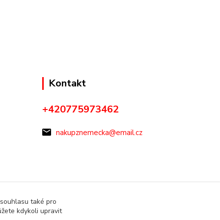
Kontakt
+420775973462
nakupznemecka@email.cz
 souhlasu také pro
žete kdykoli upravit