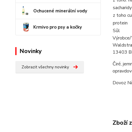
sacharidy
Ochucené minerální vody
z toho cu
protein
Krmivo pro psy a kočky
Sůl
Výrobce/
Waldstr
Novinky
13403 Be
Čiré, jem
Zobrazit všechny novinky
opravdová
Dovoz N
Zboží 