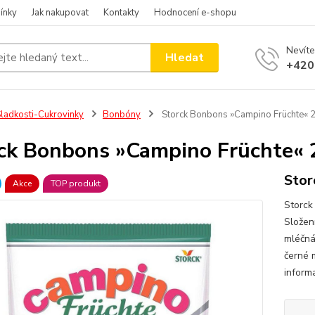
ínky
Jak nakupovat
Kontakty
Hodnocení e-shopu
Nevíte
Hledat
+420
ladkosti-Cukrovinky
Bonbóny
Storck Bonbons »Campino Früchte« 
ck Bonbons »Campino Früchte«
Stor
Akce
TOP produkt
Storck
Složení
mléčná
černé 
inform