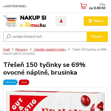
0
ks
+420775973462
za
0,00 Kč
Menu
Hledat
Úvod
Potraviny
Cereálie, cereální tyčinky
Třešeň 150 tyčinky se 69%
ovocné náplně, brusinka
Třešeň 150 tyčinky se 69%
ovocné náplně, brusinka
Novinka
Akce