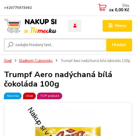
0
ks
+420775973462
za
0,00 Kč
Menu
Hledat
Úvod
Sladkosti-Cukrovinky
Trumpf Aero nadýchaná bílá čokoláda 100g
Trumpf Aero nadýchaná bílá
čokoláda 100g
Novinka
Akce
TOP produkt