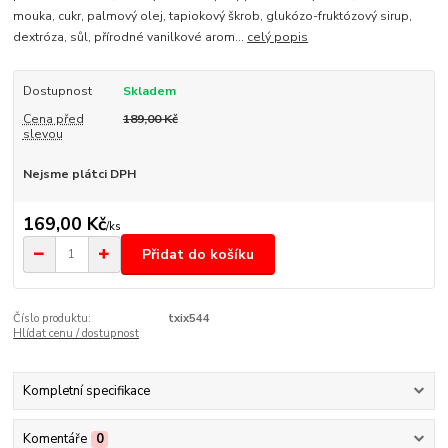
mouka, cukr, palmový olej, tapiokový škrob, glukózo-fruktózový sirup,
dextróza, sůl, přírodné vanilkové arom...
celý popis
Dostupnost
Skladem
Cena před
189,00 Kč
slevou
Nejsme plátci DPH
169,00 Kč
/
ks
Přidat do košíku
Číslo produktu:
txix544
Hlídat cenu / dostupnost
Kompletní specifikace
Komentáře
0