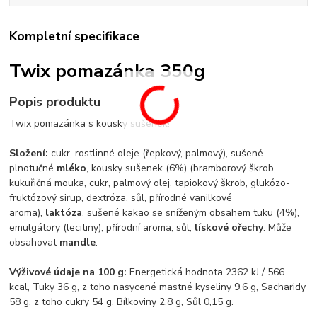
Kompletní specifikace
Twix pomazánka 350g
Popis produktu
Twix pomazánka s kousky sušenek!
Složení:
cukr, rostlinné oleje (řepkový, palmový), sušené
plnotučné
mléko
, kousky sušenek (6%) (bramborový škrob,
kukuřičná mouka, cukr, palmový olej, tapiokový škrob, glukózo-
fruktózový sirup, dextróza, sůl, přírodné vanilkové
aroma),
laktóza
, sušené kakao se sníženým obsahem tuku (4%),
emulgátory (lecitiny), přírodní aroma, sůl,
lískové ořechy
. Může
obsahovat
mandle
.
Výživové údaje na 100 g:
Energetická hodnota 2362 kJ / 566
kcal, Tuky 36 g, z toho nasycené mastné kyseliny 9,6 g, Sacharidy
58 g, z toho cukry 54 g, Bílkoviny 2,8 g, Sůl 0,15 g.