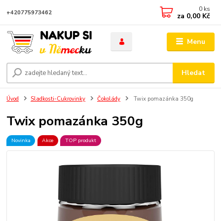
0
ks
+420775973462
za
0,00 Kč
Menu
Hledat
Úvod
Sladkosti-Cukrovinky
Čokolády
Twix pomazánka 350g
Twix pomazánka 350g
Novinka
Akce
TOP produkt