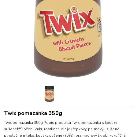
Twix pomazánka 350g
Twix pomazánka 350g Popis produktu Twix pomazánka s kousky
sušenek!Složení: cukr, rostlinné oleje (řepkový, palmový), sušené
plnotučné mléko, kousky sušenek (6%) (bramborový škrob, kukuřičná