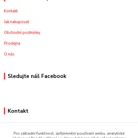
Kontakt
Jak nakupovat
Obchodní podmínky
Prodejna
O nás
Sledujte náš Facebook
Kontakt
+420775973462
Pro základní funkčnost, zpříjemnění používání webu, analytické
nakupznemecka@email.cz