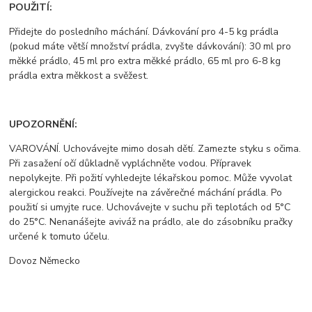
POUŽITÍ:
Přidejte do posledního máchání. Dávkování pro 4-5 kg prádla
(pokud máte větší množství prádla, zvyšte dávkování): 30 ml pro
měkké prádlo, 45 ml pro extra měkké prádlo, 65 ml pro 6-8 kg
prádla extra měkkost a svěžest.
UPOZORNĚNÍ:
VAROVÁNÍ. Uchovávejte mimo dosah dětí. Zamezte styku s očima.
Při zasažení očí důkladně vypláchněte vodou. Přípravek
nepolykejte. Při požití vyhledejte lékařskou pomoc. Může vyvolat
alergickou reakci. Používejte na závěrečné máchání prádla. Po
použití si umyjte ruce. Uchovávejte v suchu při teplotách od 5°C
do 25°C. Nenanášejte aviváž na prádlo, ale do zásobníku pračky
určené k tomuto účelu.
Dovoz Německo