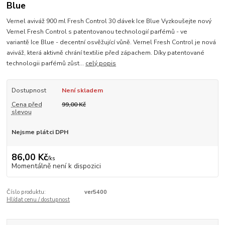
Blue
Vernel aviváž 900 ml Fresh Control 30 dávek Ice Blue Vyzkoušejte nový
Vernel Fresh Control s patentovanou technologií parfémů - ve
variantě Ice Blue - decentní osvěžující vůně. Vernel Fresh Control je nová
aviváž, která aktivně chrání textilie před zápachem. Díky patentované
technologii parfémů zůst...
celý popis
Dostupnost
Není skladem
Cena před
99,00 Kč
slevou
Nejsme plátci DPH
86,00 Kč
/
ks
Momentálně není k dispozici
Číslo produktu:
ver5400
Hlídat cenu / dostupnost