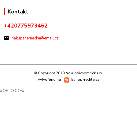
Kontakt
+420775973462
nakupznemecka@email.cz
© Copyright 2019 Nakupsivnemecku.eu
Vytvořeno na
Eshop-rychle.cz
#QR_CODE#