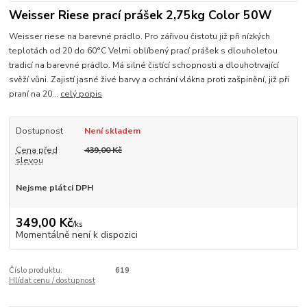
Weisser Riese prací prášek 2,75kg Color 50W
Weisser riese na barevné prádlo. Pro zářivou čistotu již při nízkých
teplotách od 20 do 60°C Velmi oblíbený prací prášek s dlouholetou
tradicí na barevné prádlo. Má silné čistící schopnosti a dlouhotrvající
svěží vůni. Zajistí jasné živé barvy a ochrání vlákna proti zašpinění, již při
praní na 20...
celý popis
Dostupnost
Není skladem
Cena před
439,00 Kč
slevou
Nejsme plátci DPH
349,00 Kč
/
ks
Momentálně není k dispozici
Číslo produktu:
619
Hlídat cenu / dostupnost