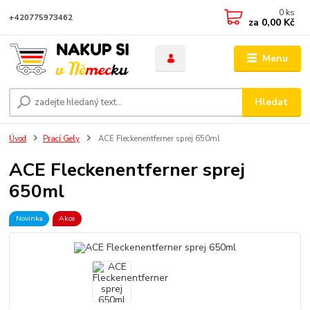
0
ks
+420775973462
za
0,00 Kč
Menu
Hledat
Úvod
Prací Gely
ACE Fleckenentferner sprej 650ml
ACE Fleckenentferner sprej
650ml
Novinka
Akce