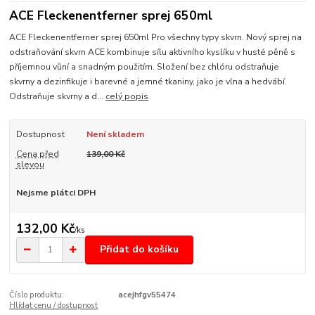
ACE Fleckenentferner sprej 650ml
ACE Fleckenentferner sprej 650ml Pro všechny typy skvrn. Nový sprej na
odstraňování skvrn ACE kombinuje sílu aktivního kyslíku v husté pěně s
příjemnou vůní a snadným použitím. Složení bez chlóru odstraňuje
skvrny a dezinfikuje i barevné a jemné tkaniny, jako je vlna a hedvábí.
Odstraňuje skvrny a d...
celý popis
Dostupnost
Není skladem
Cena před
139,00 Kč
slevou
Nejsme plátci DPH
132,00 Kč
/
ks
Přidat do košíku
Číslo produktu:
acejhfgv55474
Hlídat cenu / dostupnost