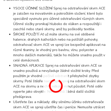
YSOCE ÚČINNÉ SLOŽENÍ Sprej na odstraňování skvrn ACE
je založen na inovativním a pokročilém složení, které bylo
speciálně vyvinuto pro účinné odstraňování různých skvrn.
Účinné složky pronikají hluboko do vláken a rozpouštějí i
zaschlé nebo staré skvrny, aniž by poškodily textilie.
ŠIROKÉ POUŽITÍ Ať už máte skvrnu na své oblíbené
halence, drahých kalhotách nebo na polštáři pohovky,
odstraňovač skvrn ACE ve spreji lze bezpečně aplikovat na
různé tkaniny. Je vhodný pro bavlnu, vlnu, polyester a
mnoho dalších materiálů, takže ho můžete snadno použít v
celé domácnosti.
SNADNÁ APLIKACE Sprej na odstraňování skvrn ACE se
snadno používá a nevyžaduje žádné složité kroky. Před
použitím je vhodné pečlivě odstranit přebytečné zbytky
skvrny. Poté štědře nastříkejte sprej na odstraňování skvrn
ACE na skvrnu a nechte několik minut působit. Poté oděv
vyperte jako obvykle. Není nutná žádná další složitá
předúprava.
Ušetřete čas a náklady: díky silnému účinku odstraňovače
skvrn ACE ve spreji ušetříte čas i peníze. Nemusíte utrácet